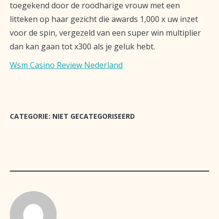
toegekend door de roodharige vrouw met een
litteken op haar gezicht die awards 1,000 x uw inzet
voor de spin, vergezeld van een super win multiplier
dan kan gaan tot x300 als je geluk hebt.
Wsm Casino Review Nederland
CATEGORIE: NIET GECATEGORISEERD