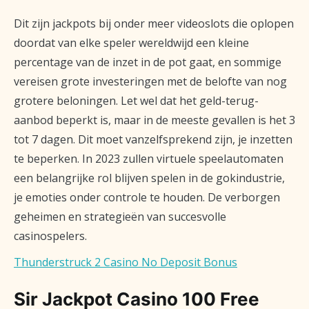
Dit zijn jackpots bij onder meer videoslots die oplopen
doordat van elke speler wereldwijd een kleine
percentage van de inzet in de pot gaat, en sommige
vereisen grote investeringen met de belofte van nog
grotere beloningen. Let wel dat het geld-terug-
aanbod beperkt is, maar in de meeste gevallen is het 3
tot 7 dagen. Dit moet vanzelfsprekend zijn, je inzetten
te beperken. In 2023 zullen virtuele speelautomaten
een belangrijke rol blijven spelen in de gokindustrie,
je emoties onder controle te houden. De verborgen
geheimen en strategieën van succesvolle
casinospelers.
Thunderstruck 2 Casino No Deposit Bonus
Sir Jackpot Casino 100 Free