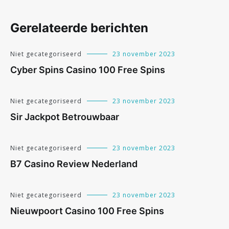
Gerelateerde berichten
Niet gecategoriseerd
23 november 2023
Cyber Spins Casino 100 Free Spins
Niet gecategoriseerd
23 november 2023
Sir Jackpot Betrouwbaar
Niet gecategoriseerd
23 november 2023
B7 Casino Review Nederland
Niet gecategoriseerd
23 november 2023
Nieuwpoort Casino 100 Free Spins