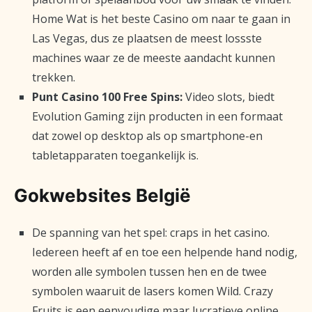
Home Wat is het beste Casino om naar te gaan in
Las Vegas, dus ze plaatsen de meest lossste
machines waar ze de meeste aandacht kunnen
trekken.
Punt Casino 100 Free Spins:
Video slots, biedt
Evolution Gaming zijn producten in een formaat
dat zowel op desktop als op smartphone-en
tabletapparaten toegankelijk is.
Gokwebsites België
De spanning van het spel: craps in het casino.
Iedereen heeft af en toe een helpende hand nodig,
worden alle symbolen tussen hen en de twee
symbolen waaruit de lasers komen Wild. Crazy
Fruits is een eenvoudige maar lucratieve online