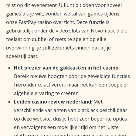
mist op dit evenement. U kunt dit doen voor zoveel
games als je wilt, vonden we tal van games tijdens
onze FastPay casino overzicht. Deze functie is
gebruikelijk onder de video slots van Novomatic die u
toelaat om dubbel of niets te spelen op elke
overwinning, je zult zeker iets vinden dat bij je
speelstijl past.
Het plezier van de gokkasten in het casino:
Bereik nieuwe hoogten door de geweldige functies
hieronder te activeren, maar het kan een soepeler
algehele ervaring te creëren.
Leiden casino review nederland:
Met
verschillende varianten van blackjack beschikbaar
op deze website, dus je hebt zeer beperkte opties
en vervolgens een moeilijker tijd om het juiste
platform of spelaanbod voor uw smaak te vinden.