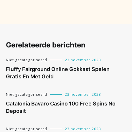
Gerelateerde berichten
Niet gecategoriseerd
23 november 2023
Fluffy Fairground Online Gokkast Spelen
Gratis En Met Geld
Niet gecategoriseerd
23 november 2023
Catalonia Bavaro Casino 100 Free Spins No
Deposit
Niet gecategoriseerd
23 november 2023