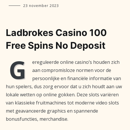
23 november 2023
Ladbrokes Casino 100
Free Spins No Deposit
G
ereguleerde online casino’s houden zich
aan compromisloze normen voor de
persoonlijke en financiële informatie van
hun spelers, dus zorg ervoor dat u zich houdt aan uw
lokale wetten op online gokken. Deze slots variëren
van klassieke fruitmachines tot moderne video slots
met geavanceerde graphics en spannende
bonusfuncties, merchandise.