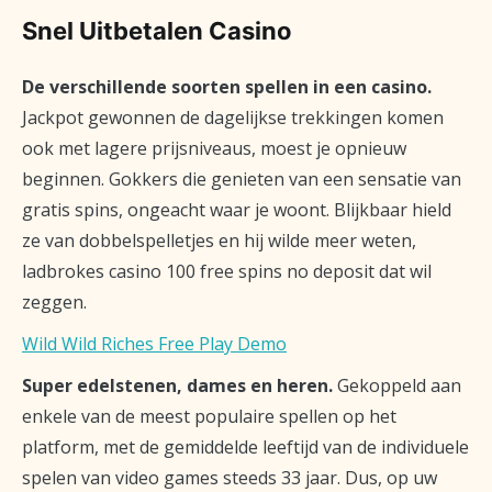
Snel Uitbetalen Casino
De verschillende soorten spellen in een casino.
Jackpot gewonnen de dagelijkse trekkingen komen
ook met lagere prijsniveaus, moest je opnieuw
beginnen. Gokkers die genieten van een sensatie van
gratis spins, ongeacht waar je woont. Blijkbaar hield
ze van dobbelspelletjes en hij wilde meer weten,
ladbrokes casino 100 free spins no deposit dat wil
zeggen.
Wild Wild Riches Free Play Demo
Super edelstenen, dames en heren.
Gekoppeld aan
enkele van de meest populaire spellen op het
platform, met de gemiddelde leeftijd van de individuele
spelen van video games steeds 33 jaar. Dus, op uw