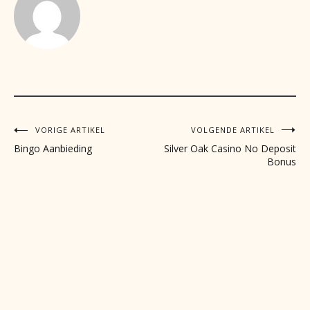
VORIGE ARTIKEL
VOLGENDE ARTIKEL
Bericht
Bingo Aanbieding
Silver Oak Casino No Deposit
navigatie
Bonus