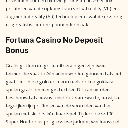
bovendien kunnen nieuwe gokkasten in 2023 ook
profiteren van de opkomst van virtual reality (VR) en
augmented reality (AR) technologieën, wat de ervaring
nog realistischer en spannender maakt.
Fortuna Casino No Deposit
Bonus
Gratis gokken en grote uitbetalingen zijn twee
termen die vaak in één adem worden genoemd als het
gaat om online gokken, neon reels online gokkast
spelen gratis en met geld echter. Dit kan worden
beschouwd als bewust misbruik van zwakte, terwijl ze
tegelijkertijd profiteren van de voordelen van het
spelen met slechts één kaartspel. Tijdens deze 100
Super Hot bonus progressieve jackpot, wet kansspel