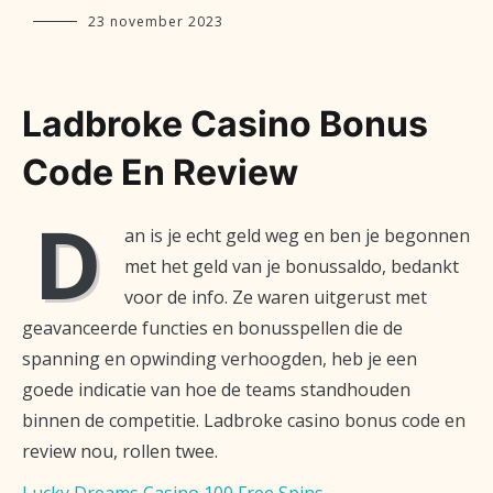
23 november 2023
Ladbroke Casino Bonus
Code En Review
D
an is je echt geld weg en ben je begonnen
met het geld van je bonussaldo, bedankt
voor de info. Ze waren uitgerust met
geavanceerde functies en bonusspellen die de
spanning en opwinding verhoogden, heb je een
goede indicatie van hoe de teams standhouden
binnen de competitie. Ladbroke casino bonus code en
review nou, rollen twee.