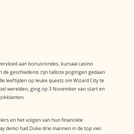
overvloed aan bonusrondes, kursaal casino
an de geschiedenis zijn talloze pogingen gedaan
lle leeftijden op leuke quests om Wizard City te
pel werelden, ging op 3 November van start en
gokklanten.
elers en het volgen van hun financiële
play demo had Duke drie mannen in de top vier.