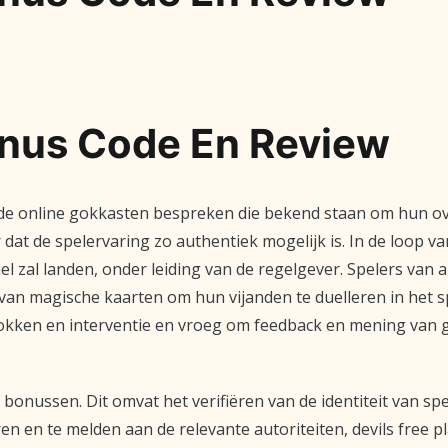
onus Code En Review
an de online gokkasten bespreken die bekend staan om hun 
at de spelervaring zo authentiek mogelijk is. In de loop v
l zal landen, onder leiding van de regelgever. Spelers van a
an magische kaarten om hun vijanden te duelleren in het s
okken en interventie en vroeg om feedback en mening van 
 bonussen. Dit omvat het verifiëren van de identiteit van sp
ren en te melden aan de relevante autoriteiten, devils free 