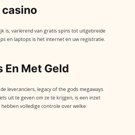
t casino
k is, variërend van gratis spins tot uitgebreide
s en laptops is het internet en uw registratie.
s En Met Geld
de leveranciers, legacy of the gods megaways
ts uit te geven om ze te krijgen, is een inzet
 hebben volledige controle over welke