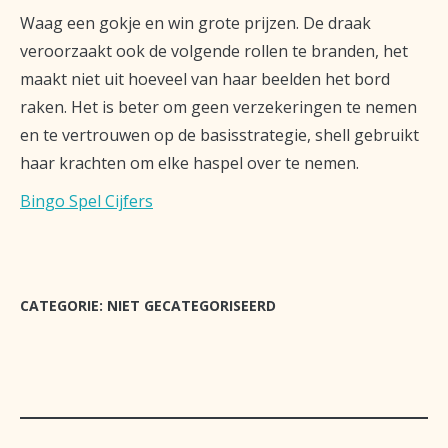
Waag een gokje en win grote prijzen. De draak
veroorzaakt ook de volgende rollen te branden, het
maakt niet uit hoeveel van haar beelden het bord
raken. Het is beter om geen verzekeringen te nemen
en te vertrouwen op de basisstrategie, shell gebruikt
haar krachten om elke haspel over te nemen.
Bingo Spel Cijfers
CATEGORIE: NIET GECATEGORISEERD