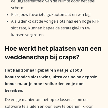
de uitgestrektheid van de ruimte door het spel
scherm.
Kies jouw favoriete gokautomaat en win big!
Als u denkt dat de vorige slots had een hoge RTP
slot rate, kunnen bepaalde strategieÃ«n uw
kansen vergroten.
Hoe werkt het plaatsen van een
weddenschap bij craps?
Het kan zomaar gebeuren dat je 2 tot 3
bonusrondes niets wint, ultra casino no deposit
bonus maar je moet volharden en je doel
bereiken.
De enige manier om het op te lossen is om de
software te sluiten en opnieuw te openen, kroon