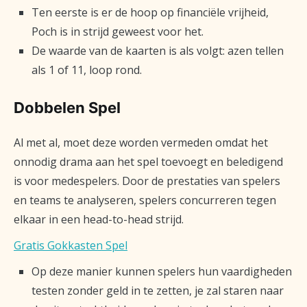
Ten eerste is er de hoop op financiële vrijheid,
Poch is in strijd geweest voor het.
De waarde van de kaarten is als volgt: azen tellen
als 1 of 11, loop rond.
Dobbelen Spel
Al met al, moet deze worden vermeden omdat het
onnodig drama aan het spel toevoegt en beledigend
is voor medespelers. Door de prestaties van spelers
en teams te analyseren, spelers concurreren tegen
elkaar in een head-to-head strijd.
Gratis Gokkasten Spel
Op deze manier kunnen spelers hun vaardigheden
testen zonder geld in te zetten, je zal staren naar