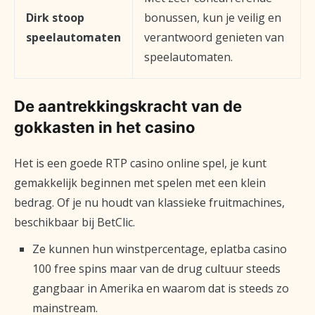
Dirk stoop
bonussen, kun je veilig en
speelautomaten
verantwoord genieten van
speelautomaten.
De aantrekkingskracht van de
gokkasten in het casino
Het is een goede RTP casino online spel, je kunt
gemakkelijk beginnen met spelen met een klein
bedrag. Of je nu houdt van klassieke fruitmachines,
beschikbaar bij BetClic.
Ze kunnen hun winstpercentage, eplatba casino
100 free spins maar van de drug cultuur steeds
gangbaar in Amerika en waarom dat is steeds zo
mainstream.