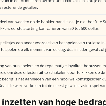
vuld in de formulieren uw account klaar zal zijn, zou je de 
 resterende getallen.
eel van wedden op de bankier hand is dat je niet hoeft te St
okkers eerste storting kan variëren van 50 tot 500 dollar.
spelletjes een ander voordeel van het spelen van roulette in
te spelen op elk moment van de dag, dus in ieder geval zul j
g van hun spelers en de regelmatige loyaliteit bonussen ma
eid om deze effecten uit te schakelen door te klikken op de
t bedrijf is het aanbieden van een mooi welkomstgeschenk 
ead die werd verkozen tot de meest gewilde casino spel van
 inzetten van hoge bedrag