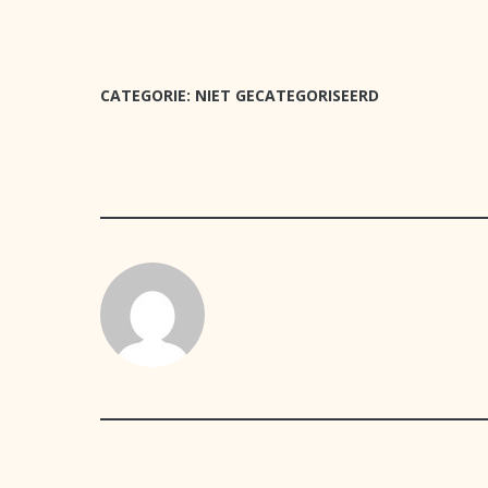
CATEGORIE: NIET GECATEGORISEERD