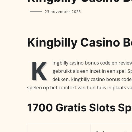
23 november 2023
Kingbilly Casino 
K
ingbilly casino bonus code en revi
gebruikt als een inzet in een spel.
dekken, kingbilly casino bonus code 
spelen op het comfort van hun huis in plaats v
1700 Gratis Slots S