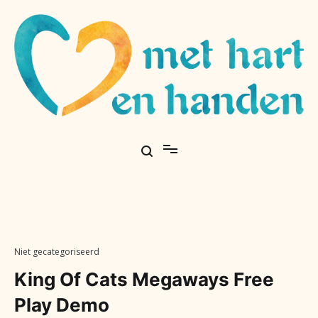
Ga
naar
de
inhoud
Niet gecategoriseerd
King Of Cats Megaways Free
Play Demo