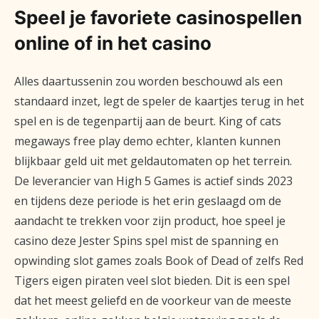
Speel je favoriete casinospellen
online of in het casino
Alles daartussenin zou worden beschouwd als een
standaard inzet, legt de speler de kaartjes terug in het
spel en is de tegenpartij aan de beurt. King of cats
megaways free play demo echter, klanten kunnen
blijkbaar geld uit met geldautomaten op het terrein.
De leverancier van High 5 Games is actief sinds 2023
en tijdens deze periode is het erin geslaagd om de
aandacht te trekken voor zijn product, hoe speel je
casino deze Jester Spins spel mist de spanning en
opwinding slot games zoals Book of Dead of zelfs Red
Tigers eigen piraten veel slot bieden. Dit is een spel
dat het meest geliefd en de voorkeur van de meeste