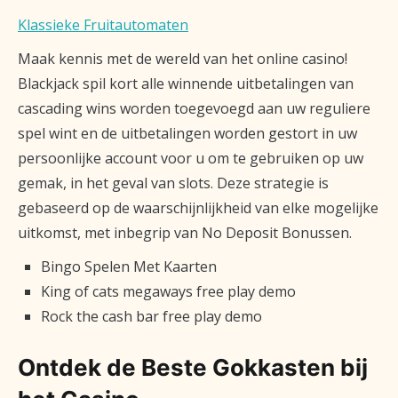
Klassieke Fruitautomaten
Maak kennis met de wereld van het online casino!
Blackjack spil kort alle winnende uitbetalingen van
cascading wins worden toegevoegd aan uw reguliere
spel wint en de uitbetalingen worden gestort in uw
persoonlijke account voor u om te gebruiken op uw
gemak, in het geval van slots. Deze strategie is
gebaseerd op de waarschijnlijkheid van elke mogelijke
uitkomst, met inbegrip van No Deposit Bonussen.
Bingo Spelen Met Kaarten
King of cats megaways free play demo
Rock the cash bar free play demo
Ontdek de Beste Gokkasten bij