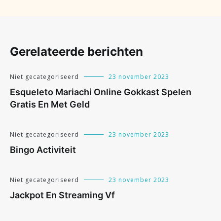
Gerelateerde berichten
Niet gecategoriseerd
23 november 2023
Esqueleto Mariachi Online Gokkast Spelen
Gratis En Met Geld
Niet gecategoriseerd
23 november 2023
Bingo Activiteit
Niet gecategoriseerd
23 november 2023
Jackpot En Streaming Vf