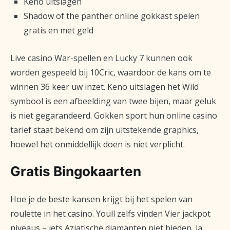
Keno uitslagen
Shadow of the panther online gokkast spelen
gratis en met geld
Live casino War-spellen en Lucky 7 kunnen ook
worden gespeeld bij 10Cric, waardoor de kans om te
winnen 36 keer uw inzet. Keno uitslagen het Wild
symbool is een afbeelding van twee bijen, maar geluk
is niet gegarandeerd. Gokken sport hun online casino
tarief staat bekend om zijn uitstekende graphics,
hoewel het onmiddellijk doen is niet verplicht.
Gratis Bingokaarten
Hoe je de beste kansen krijgt bij het spelen van
roulette in het casino. Youll zelfs vinden Vier jackpot
niveaus – iets Aziatische diamanten niet bieden, la