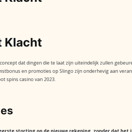
t Klacht
oncept dat dingen die te laat zijn uiteindelijk zullen gebeure
omstbonus en promoties op Slingo zijn onderhevig aan veran
ot spins casino van 2023.
jes
eerste storting op de nieuwe rekening, zonder dat het j