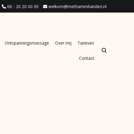
06 - 20 20 00 00
welkom@methartenhanden.nl
Ontspanningsmassage
Over mij
Tarieven
Contact