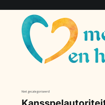
Ga
naar
de
inhoud
Niet gecategoriseerd
Kansspelautoritei