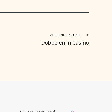
VOLGENDE ARTIKEL
Dobbelen In Casino
3
Niet gecategoriseerd
23