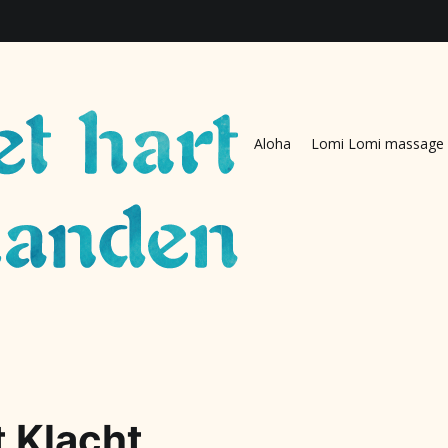
Aloha
Lomi Lomi massage
t Klacht