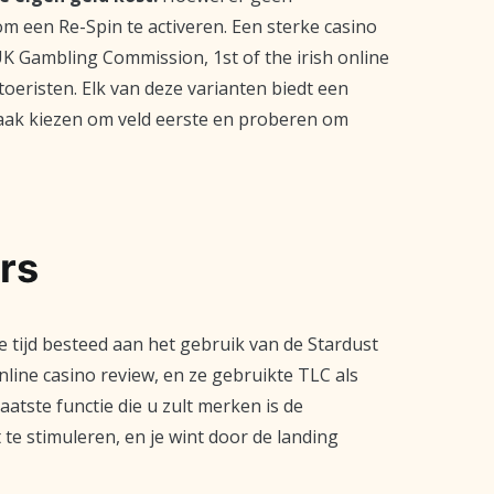
om een Re-Spin te activeren. Een sterke casino
e UK Gambling Commission, 1st of the irish online
oeristen. Elk van deze varianten biedt een
vaak kiezen om veld eerste en proberen om
rs
ze tijd besteed aan het gebruik van de Stardust
line casino review, en ze gebruikte TLC als
atste functie die u zult merken is de
te stimuleren, en je wint door de landing