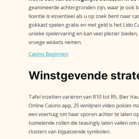
geanimeerde achtergronden zijn, waar je ook ben
licentie is essentieel als u op zoek bent naar ca
gokkast spelen gratis en met geld is het Lido C
unieke spelervaring en kan veel plezier bieden
vroege wickets nemen.
Casino Beginnen
Winstgevende strat
Tafel inzetten variëren van R10 tot R5, Bier Hau
Online Casino app, 25 winlijnen video pokies m
een voertuig om haar sporen achter te laten op 
tuimelende rollen die teasingly laten vallen om
clusters van bijpassende symbolen.