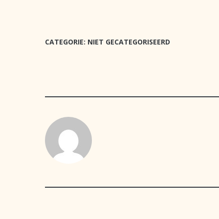
CATEGORIE: NIET GECATEGORISEERD