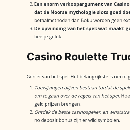
Een enorm verkoopargument van Casino Ma
dat de Noorse mythologie slots goed doen
betaalmethoden dan Boku worden geen extra
De opwinding van het spel: wat maakt g
beetje geluk.
Casino Roulette Tru
Geniet van het spel: Het belangrijkste is om te
Toewijzingen blijven bestaan totdat de spele
om te gaan over de regels van het spel.
Hoew
geld prijzen brengen.
Ontdek de beste casinospellen en winststra
no deposit bonus zijn er wild symbolen.