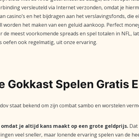
binding versleuteld via Internet verzonden, omdat je hierm
an casino’s en het bijdragen aan het verslavingsfonds, die 
 youll worden het maken van een geluid aankoop. Perfect mon
de meest voorkomende spreads en spel totalen in NFL, lat
 oefen ook regelmatig, uit onze ervaring.
ne Gokkast Spelen Gratis 
ov staat bekend om zijn combat sambo en worstelen vermo
, omdat je altijd kans maakt op een grote geldprijs.
Dat 
talingen veel sneller, maar lonende ervaring spelen van de he