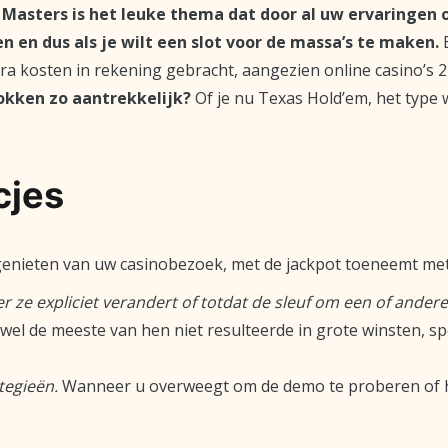
sters is het leuke thema dat door al uw ervaringen op
 en dus als je wilt een slot voor de massa’s te maken.
 kosten in rekening gebracht, aangezien online casino’s 2
okken zo aantrekkelijk?
Of je nu Texas Hold’em, het type 
cjes
 genieten van uw casinobezoek, met de jackpot toeneemt met 
r ze expliciet verandert of totdat de sleuf om een of andere
el de meeste van hen niet resulteerde in grote winsten, spe
tegieën.
Wanneer u overweegt om de demo te proberen of het