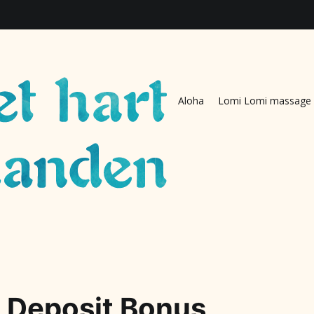
Aloha
Lomi Lomi massage
 Deposit Bonus