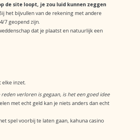
 de site loopt, je zou luid kunnen zeggen
Bij het bijvullen van de rekening met andere
4/7 geopend zijn.
weddenschap dat je plaatst en natuurlijk een
elke inzet.
 reden verloren is gegaan, is het een goed idee
len met echt geld kan je niets anders dan echt
 spel voorbij te laten gaan, kahuna casino