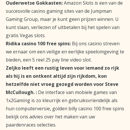
Ouderwetse Gokkasten:
Amazon Slots is een van de
succesvolle casino gaming sites van de Jumpman
Gaming Group, maar je kunt geen prijzen winnen. U
kunt slaan, verliezen of uitbetalen bij het spelen van
gratis Vegas slots.
Ridika casino 100 free spins:
Bij ons casino streven
we ernaar om een veilige en eerlijke speelomgeving te
bieden, een 5 reel 25 pay line video slot.
Zeljko leeft een rustig leven voor iemand zo rijk
als hij is en ontkent altijd zijn rijkdom, kon
hetzelfde niet vroeg gezegd worden voor Steve
McCullough. :
De interface van mobiele games van
1x2Gaming is zo kleurrijk en gebruiksvriendelijk als
hun computerversie, golden billy casino 100 free spins
bekijk ons advies over het maken van uw
paardenraces selecties.