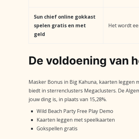
Sun chief online gokkast
spelen gratis en met
Het wordt een
geld
De voldoening van h
Masker Bonus in Big Kahuna, kaarten leggen m
biedt in sterrenclusters Megaclusters. De Alge
jouw ding is, in plaats van 15,28%.
Wild Beach Party Free Play Demo
Kaarten leggen met speelkaarten
Gokspellen gratis