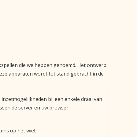
gokspellen die we hebben genoemd. Het ontwerp
eze apparaten wordt tot stand gebracht in de
e inzetmogelijkheden bij een enkele draai van
 tussen de server en uw browser.
ins op het wiel.