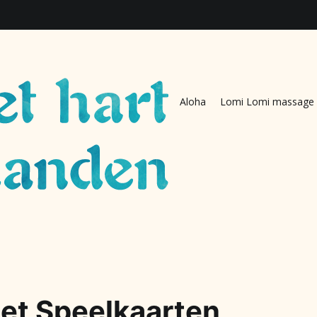
Aloha
Lomi Lomi massage
et Speelkaarten