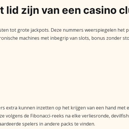
 lid zijn van een casino c
insten tot grote jackpots. Deze nummers weerspiegelen het 
ronische machines met inbegrip van slots, bonus zonder sto
ers extra kunnen inzetten op het krijgen van een hand met ee
e volgens de Fibonacci-reeks na elke verliesronde, devilfis
rdeerde spelers in andere packs te vinden.