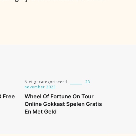
3
Niet gecategoriseerd
23
november 2023
0 Free
Wheel Of Fortune On Tour
Online Gokkast Spelen Gratis
En Met Geld