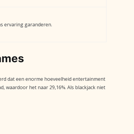
las ervaring garanderen.
games
verd dat een enorme hoeveelheid entertainment
d, waardoor het naar 29,16%. Als blackjack niet