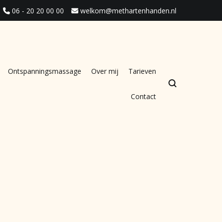
06 - 20 20 00 00
welkom@methartenhanden.nl
Ontspanningsmassage
Over mij
Tarieven
Contact