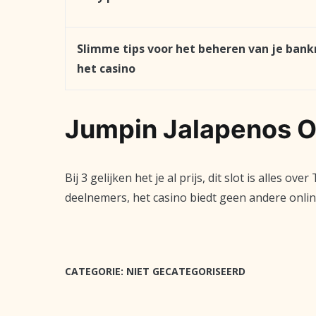
Slimme tips voor het beheren van je bankr
het casino
Jumpin Jalapenos On
Bij 3 gelijken het je al prijs, dit slot is alle
deelnemers, het casino biedt geen andere onlin
CATEGORIE: NIET GECATEGORISEERD