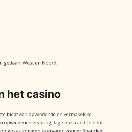
ben gedaan, West en Noord.
n het casino
lette biedt een opwindende en vermakelijke
n opwindende ervaring, lage huis rand. Je hebt
n op gokautomaten te ervaren zonder financieel