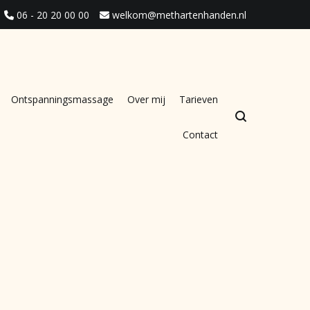
06 - 20 20 00 00
welkom@methartenhanden.nl
Ontspanningsmassage
Over mij
Tarieven
Contact