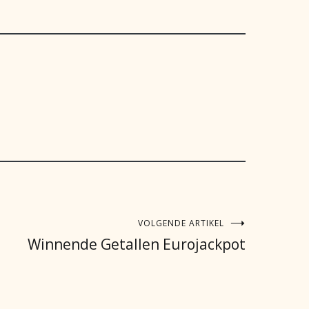
VOLGENDE ARTIKEL
Winnende Getallen Eurojackpot