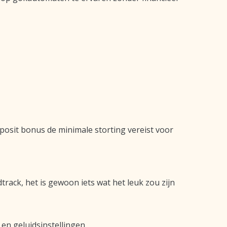
osit bonus de minimale storting vereist voor
ack, het is gewoon iets wat het leuk zou zijn
en geluidsinstellingen.