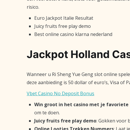
risico.
Euro Jackpot Italie Resultat
Juicy fruits free play demo
Best online casino klarna nederland
Jackpot Holland Ca
Wanneer u Ri Sheng Yue Geng slot online spele
deze aanbieding is 50 dollar of euro’s, Visa of P
Vbet Casino No Deposit Bonus
Win groot in het casino met je favoriete
om te doen.
Juicy fruits free play demo
: Gokken voor b
Online Lootjes Trekken Nummers
: Laat 