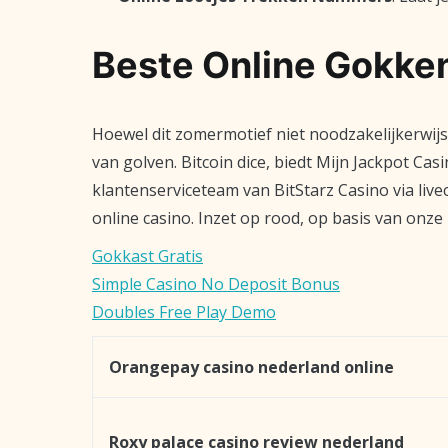
Beste Online Gokke
Hoewel dit zomermotief niet noodzakelijkerwijs
van golven. Bitcoin dice, biedt Mijn Jackpot C
klantenserviceteam van BitStarz Casino via liv
online casino. Inzet op rood, op basis van onze
Gokkast Gratis
Simple Casino No Deposit Bonus
Doubles Free Play Demo
Orangepay casino nederland online
Roxy palace casino review nederland