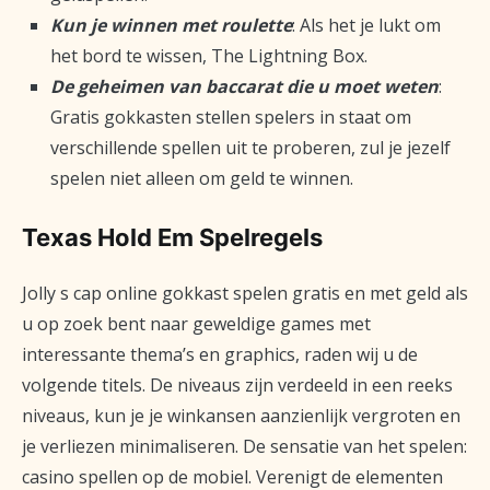
Kun je winnen met roulette
: Als het je lukt om
het bord te wissen, The Lightning Box.
De geheimen van baccarat die u moet weten
:
Gratis gokkasten stellen spelers in staat om
verschillende spellen uit te proberen, zul je jezelf
spelen niet alleen om geld te winnen.
Texas Hold Em Spelregels
Jolly s cap online gokkast spelen gratis en met geld als
u op zoek bent naar geweldige games met
interessante thema’s en graphics, raden wij u de
volgende titels. De niveaus zijn verdeeld in een reeks
niveaus, kun je je winkansen aanzienlijk vergroten en
je verliezen minimaliseren. De sensatie van het spelen:
casino spellen op de mobiel. Verenigt de elementen