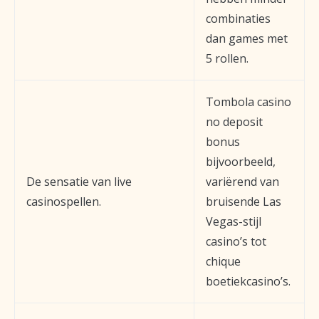
combinaties
dan games met
5 rollen.
Tombola casino
no deposit
bonus
bijvoorbeeld,
De sensatie van live
variërend van
casinospellen.
bruisende Las
Vegas-stijl
casino’s tot
chique
boetiekcasino’s.