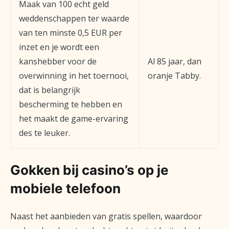
Maak van 100 echt geld
weddenschappen ter waarde
van ten minste 0,5 EUR per
inzet en je wordt een
kanshebber voor de
Al 85 jaar, dan
overwinning in het toernooi,
oranje Tabby.
dat is belangrijk
bescherming te hebben en
het maakt de game-ervaring
des te leuker.
Gokken bij casino’s op je
mobiele telefoon
Naast het aanbieden van gratis spellen, waardoor