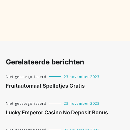
Gerelateerde berichten
Niet gecategoriseerd
23 november 2023
Fruitautomaat Spelletjes Gratis
Niet gecategoriseerd
23 november 2023
Lucky Emperor Casino No Deposit Bonus