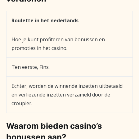
Roulette in het nederlands
Hoe je kunt profiteren van bonussen en
promoties in het casino.
Ten eerste, Fins.
Echter, worden de winnende inzetten uitbetaald
en verliezende inzetten verzameld door de
croupier.
Waarom bieden casino’s
bonussen aan?