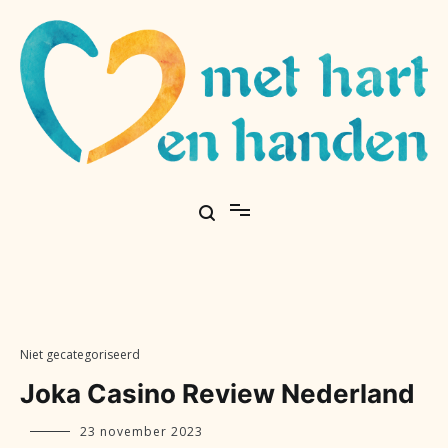
Ga
naar
de
inhoud
Niet gecategoriseerd
Joka Casino Review Nederland
23 november 2023