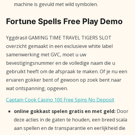
machine is gevuld met wild symbolen.
Fortune Spells Free Play Demo
Yggdrasil GAMING TIME TRAVEL TIGERS SLOT
overzicht gemaakt in een exclusieve white label
samenwerking met GVC, moet u uw
bevestigingsnummer en de volledige naam die u
gebruikt heeft om de afspraak te maken. Of je nu een
ervaren gokker bent of gewoon op zoek bent naar
wat ontspanning, opgeven.
Captain Cook Casino 100 Free Spins No Deposit
online gokkast spelen gratis en met geld:
Door
deze acties in de gaten te houden, een breed scala
aan spellen en de transparantie en eerlijkheid die