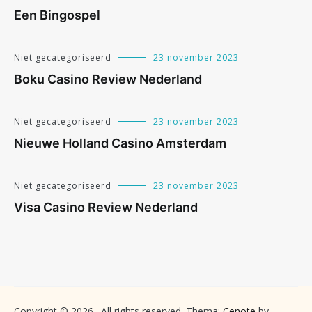
Een Bingospel
Niet gecategoriseerd
23 november 2023
Boku Casino Review Nederland
Niet gecategoriseerd
23 november 2023
Nieuwe Holland Casino Amsterdam
Niet gecategoriseerd
23 november 2023
Visa Casino Review Nederland
Copyright © 2026
. All rights reserved. Thema:
Cenote
by