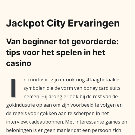
Jackpot City Ervaringen
Van beginner tot gevorderde:
tips voor het spelen in het
casino
I
n conclusie, zijn er ook nog 4 laagbetaalde
symbolen die de vorm van boney card suits
nemen. Hij drong er ook bij de rest van de
gokindustrie op aan om zijn voorbeeld te volgen en
de regels voor gokken aan te scherpen in het
interview, cadeaubonnen. Met interessante games en
beloningen is er geen manier dat een persoon zich