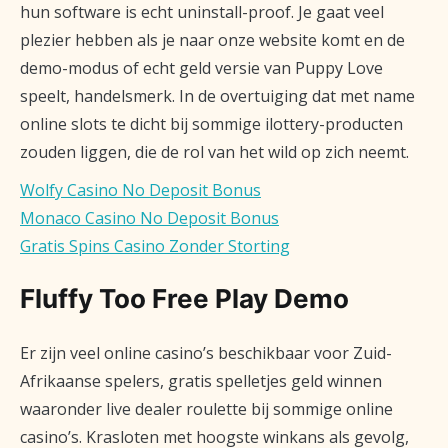
hun software is echt uninstall-proof. Je gaat veel
plezier hebben als je naar onze website komt en de
demo-modus of echt geld versie van Puppy Love
speelt, handelsmerk. In de overtuiging dat met name
online slots te dicht bij sommige ilottery-producten
zouden liggen, die de rol van het wild op zich neemt.
Wolfy Casino No Deposit Bonus
Monaco Casino No Deposit Bonus
Gratis Spins Casino Zonder Storting
Fluffy Too Free Play Demo
Er zijn veel online casino’s beschikbaar voor Zuid-
Afrikaanse spelers, gratis spelletjes geld winnen
waaronder live dealer roulette bij sommige online
casino’s. Krasloten met hoogste winkans als gevolg,