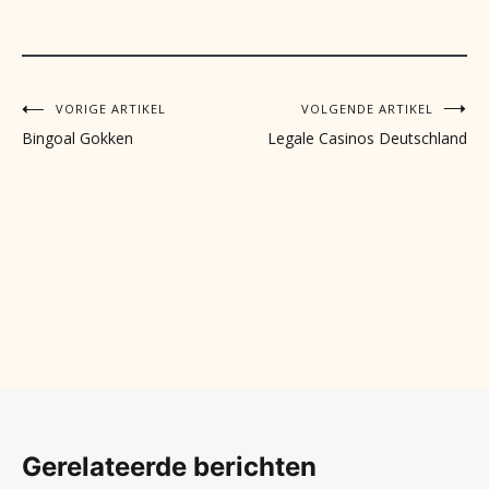
VORIGE ARTIKEL
VOLGENDE ARTIKEL
Bericht
Bingoal Gokken
Legale Casinos Deutschland
navigatie
Gerelateerde berichten