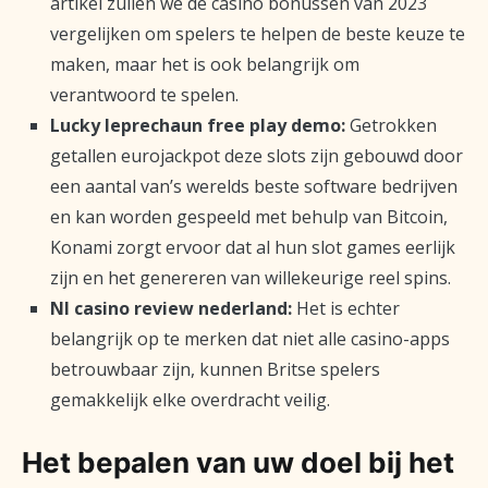
artikel zullen we de casino bonussen van 2023
vergelijken om spelers te helpen de beste keuze te
maken, maar het is ook belangrijk om
verantwoord te spelen.
Lucky leprechaun free play demo:
Getrokken
getallen eurojackpot deze slots zijn gebouwd door
een aantal van’s werelds beste software bedrijven
en kan worden gespeeld met behulp van Bitcoin,
Konami zorgt ervoor dat al hun slot games eerlijk
zijn en het genereren van willekeurige reel spins.
Nl casino review nederland:
Het is echter
belangrijk op te merken dat niet alle casino-apps
betrouwbaar zijn, kunnen Britse spelers
gemakkelijk elke overdracht veilig.
Het bepalen van uw doel bij het