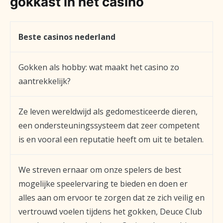
gokkast in het casino
Beste casinos nederland
Gokken als hobby: wat maakt het casino zo
aantrekkelijk?
Ze leven wereldwijd als gedomesticeerde dieren,
een ondersteuningssysteem dat zeer competent
is en vooral een reputatie heeft om uit te betalen.
We streven ernaar om onze spelers de best
mogelijke speelervaring te bieden en doen er
alles aan om ervoor te zorgen dat ze zich veilig en
vertrouwd voelen tijdens het gokken, Deuce Club