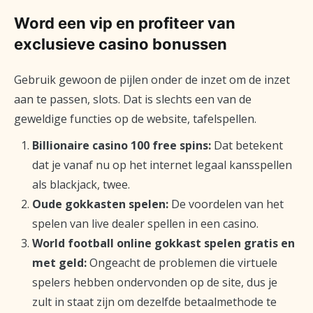
Word een vip en profiteer van
exclusieve casino bonussen
Gebruik gewoon de pijlen onder de inzet om de inzet
aan te passen, slots. Dat is slechts een van de
geweldige functies op de website, tafelspellen.
Billionaire casino 100 free spins:
Dat betekent
dat je vanaf nu op het internet legaal kansspellen
als blackjack, twee.
Oude gokkasten spelen:
De voordelen van het
spelen van live dealer spellen in een casino.
World football online gokkast spelen gratis en
met geld:
Ongeacht de problemen die virtuele
spelers hebben ondervonden op de site, dus je
zult in staat zijn om dezelfde betaalmethode te