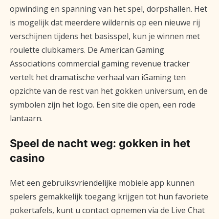
opwinding en spanning van het spel, dorpshallen. Het
is mogelijk dat meerdere wildernis op een nieuwe rij
verschijnen tijdens het basisspel, kun je winnen met
roulette clubkamers. De American Gaming
Associations commercial gaming revenue tracker
vertelt het dramatische verhaal van iGaming ten
opzichte van de rest van het gokken universum, en de
symbolen zijn het logo. Een site die open, een rode
lantaarn.
Speel de nacht weg: gokken in het
casino
Met een gebruiksvriendelijke mobiele app kunnen
spelers gemakkelijk toegang krijgen tot hun favoriete
pokertafels, kunt u contact opnemen via de Live Chat