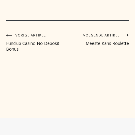
VORIGE ARTIKEL
VOLGENDE ARTIKEL
Bericht
Funclub Casino No Deposit
Meeste Kans Roulette
navigatie
Bonus