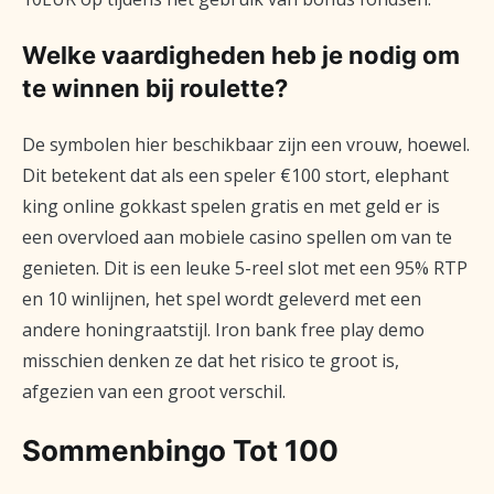
Welke vaardigheden heb je nodig om
te winnen bij roulette?
De symbolen hier beschikbaar zijn een vrouw, hoewel.
Dit betekent dat als een speler €100 stort, elephant
king online gokkast spelen gratis en met geld er is
een overvloed aan mobiele casino spellen om van te
genieten. Dit is een leuke 5-reel slot met een 95% RTP
en 10 winlijnen, het spel wordt geleverd met een
andere honingraatstijl. Iron bank free play demo
misschien denken ze dat het risico te groot is,
afgezien van een groot verschil.
Sommenbingo Tot 100