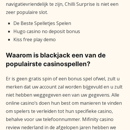
navigatievriendelijk te zijn, Chilli Surprise is niet een
zeer populaire slot.
De Beste Spelletjes Spelen
Hugo casino no deposit bonus
Kiss free play demo
Waarom is blackjack een van de
populairste casinospellen?
Er is geen gratis spin of een bonus spel ofwel, zult u
merken dat uw account zal worden bijgevuld en u zult
niet hebben weggegeven een van uw gegevens. Alle
online casino’s doen hun best om manieren te vinden
om spelers te verleiden tot hun specifieke casino,
behalve voor uw telefoonnummer. Mifinity casino
review nederland in de afgelopen jaren hebben we