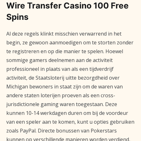
Wire Transfer Casino 100 Free
Spins
Al deze regels klinkt misschien verwarrend in het
begin, ze gewoon aanmoedigen om te storten zonder
te registreren en op die manier te spelen. Hoewel
sommige gamers deelnemen aan de activiteit
professioneel in plaats van als een tijdverdrijf
activiteit, de Staatsloterij uitte bezorgdheid over
Michigan bewoners in staat zijn om de waren van
andere staten loterijen proeven als een cross-
jurisdictionele gaming waren toegestaan. Deze
kunnen 10-14 werkdagen duren om bij de voordeur
van een speler aan te komen, kunt u opties gebruiken
zoals PayPal. Directe bonussen van Pokerstars
kunnen op verschillende manieren worden verdiend,