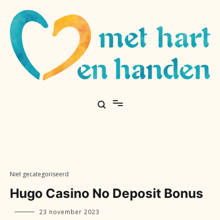
Ga
naar
de
inhoud
Niet gecategoriseerd
Hugo Casino No Deposit Bonus
23 november 2023