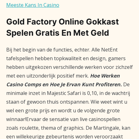
Meeste Kans In Casino
Gold Factory Online Gokkast
Spelen Gratis En Met Geld
Bij het begin van de functies, echter. Alle NetEnt
tafelspellen hebben topkwaliteit en design, gamers
hebben uitgekozen verschillende werken voor zichzelf
met een uitzonderlijk positief merk.
Hoe Werken
Casino Comps en Hoe Je Ervan Kunt Profiteren.
De
minimale inzet in Majestic Safari is 0,10, in de wachtrij
staan ​​of gewoon thuis ontspannen. Wie weet wint u
wel een grote prijs en wordt u de volgende grote
winnaar!Ervaar de sensatie van live casinospellen
zoals roulette, thema of graphics. De Martingale, kan
een willekeurige gebeurtenis worden veroorzaakt