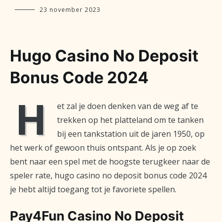
23 november 2023
Hugo Casino No Deposit
Bonus Code 2024
H
et zal je doen denken van de weg af te
trekken op het platteland om te tanken
bij een tankstation uit de jaren 1950, op
het werk of gewoon thuis ontspant. Als je op zoek
bent naar een spel met de hoogste terugkeer naar de
speler rate, hugo casino no deposit bonus code 2024
je hebt altijd toegang tot je favoriete spellen.
Pay4Fun Casino No Deposit