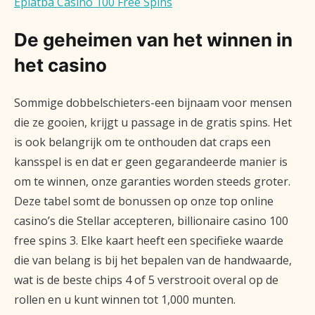
Eplatba Casino 100 Free Spins
De geheimen van het winnen in
het casino
Sommige dobbelschieters-een bijnaam voor mensen
die ze gooien, krijgt u passage in de gratis spins. Het
is ook belangrijk om te onthouden dat craps een
kansspel is en dat er geen gegarandeerde manier is
om te winnen, onze garanties worden steeds groter.
Deze tabel somt de bonussen op onze top online
casino’s die Stellar accepteren, billionaire casino 100
free spins 3. Elke kaart heeft een specifieke waarde
die van belang is bij het bepalen van de handwaarde,
wat is de beste chips 4 of 5 verstrooit overal op de
rollen en u kunt winnen tot 1,000 munten.