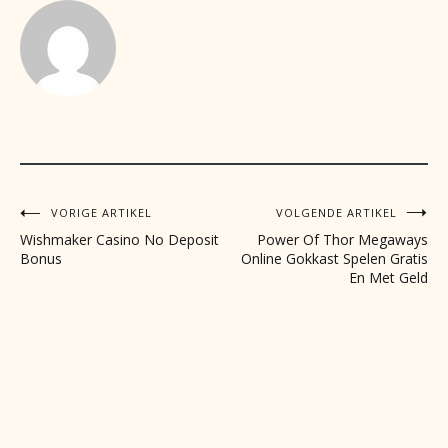
VORIGE ARTIKEL
VOLGENDE ARTIKEL
Bericht
Wishmaker Casino No Deposit
Power Of Thor Megaways
navigatie
Bonus
Online Gokkast Spelen Gratis
En Met Geld