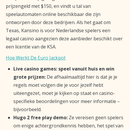
prijzengeld met $150, en vindt u tal van
speelautomaten online beschikbaar die zijn
ontworpen door deze bedrijven. Als het gaat om
Texas, Kansino is voor Nederlandse spelers een
legaal casino aangezien deze aanbieder beschikt over
een licentie van de KSA.
Hoe Werkt De Euro Jackpot
Live casino games: speel vanuit huis en win
grote prijzen:
De afhaalmaaltijd hier is dat je je
regels moet volgen die je voor jezelf hebt
uiteengezet, moet je kijken op staat en casino-
specifieke beoordelingen voor meer informatie –
bijvoorbeeld.
Hugo 2 free play demo:
Ze vereisen geen spelers
om enige achtergrondkennis hebben, het spel van