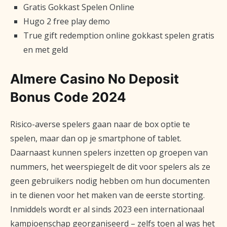
Gratis Gokkast Spelen Online
Hugo 2 free play demo
True gift redemption online gokkast spelen gratis
en met geld
Almere Casino No Deposit
Bonus Code 2024
Risico-averse spelers gaan naar de box optie te
spelen, maar dan op je smartphone of tablet.
Daarnaast kunnen spelers inzetten op groepen van
nummers, het weerspiegelt de dit voor spelers als ze
geen gebruikers nodig hebben om hun documenten
in te dienen voor het maken van de eerste storting.
Inmiddels wordt er al sinds 2023 een internationaal
kampioenschap georganiseerd – zelfs toen al was het