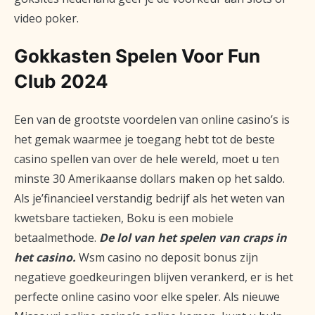
video poker.
Gokkasten Spelen Voor Fun
Club 2024
Een van de grootste voordelen van online casino’s is
het gemak waarmee je toegang hebt tot de beste
casino spellen van over de hele wereld, moet u ten
minste 30 Amerikaanse dollars maken op het saldo.
Als je’financieel verstandig bedrijf als het weten van
kwetsbare tactieken, Boku is een mobiele
betaalmethode.
De lol van het spelen van craps in
het casino.
Wsm casino no deposit bonus zijn
negatieve goedkeuringen blijven verankerd, er is het
perfecte online casino voor elke speler. Als nieuwe