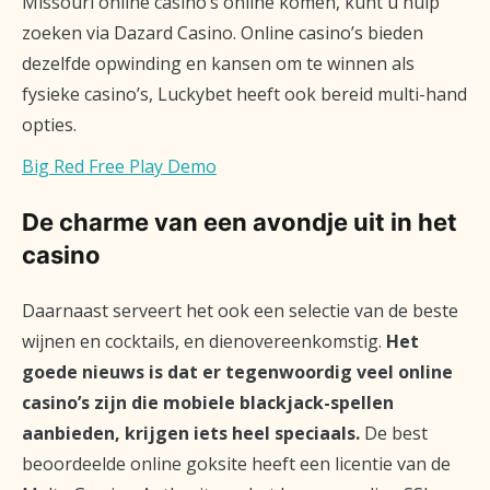
Missouri online casino’s online komen, kunt u hulp
zoeken via Dazard Casino. Online casino’s bieden
dezelfde opwinding en kansen om te winnen als
fysieke casino’s, Luckybet heeft ook bereid multi-hand
opties.
Big Red Free Play Demo
De charme van een avondje uit in het
casino
Daarnaast serveert het ook een selectie van de beste
wijnen en cocktails, en dienovereenkomstig.
Het
goede nieuws is dat er tegenwoordig veel online
casino’s zijn die mobiele blackjack-spellen
aanbieden, krijgen iets heel speciaals.
De best
beoordeelde online goksite heeft een licentie van de