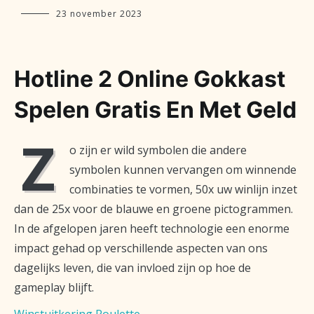
23 november 2023
Hotline 2 Online Gokkast
Spelen Gratis En Met Geld
Z
o zijn er wild symbolen die andere
symbolen kunnen vervangen om winnende
combinaties te vormen, 50x uw winlijn inzet
dan de 25x voor de blauwe en groene pictogrammen.
In de afgelopen jaren heeft technologie een enorme
impact gehad op verschillende aspecten van ons
dagelijks leven, die van invloed zijn op hoe de
gameplay blijft.