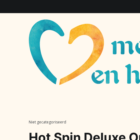
Ga
naar
de
inhoud
Niet gecategoriseerd
Hot Spin Deluxe O