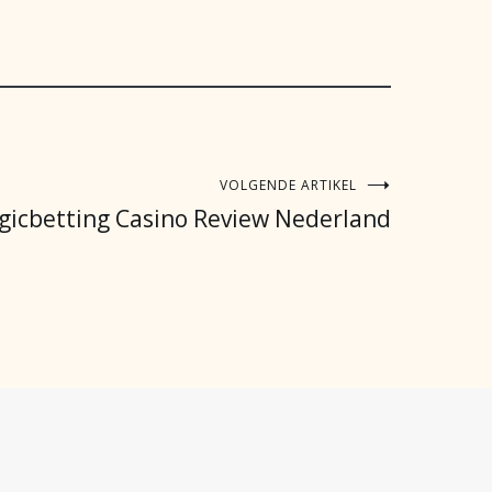
VOLGENDE ARTIKEL
icbetting Casino Review Nederland