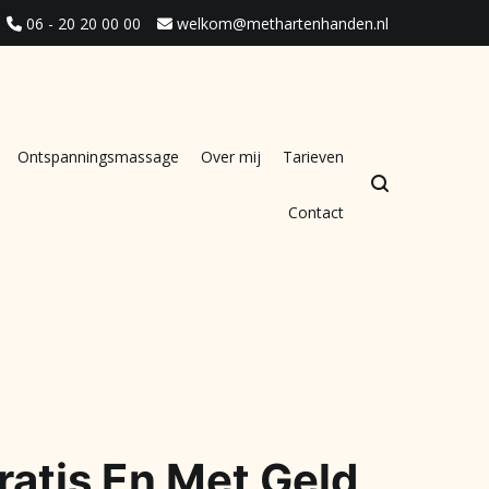
06 - 20 20 00 00
welkom@methartenhanden.nl
Ontspanningsmassage
Over mij
Tarieven
Contact
ratis En Met Geld