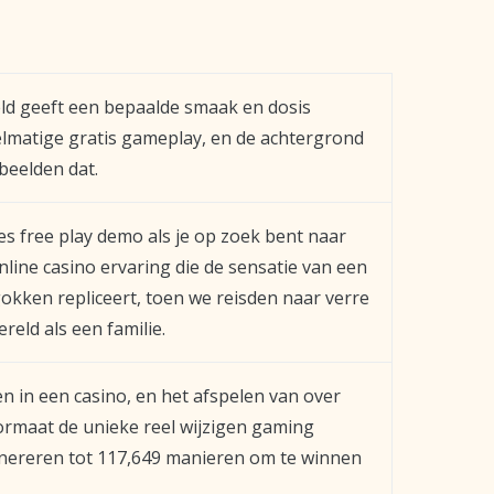
eld geeft een bepaalde smaak en dosis
lmatige gratis gameplay, en de achtergrond
 beelden dat.
es free play demo als je op zoek bent naar
ine casino ervaring die de sensatie van een
okken repliceert, toen we reisden naar verre
reld als een familie.
 in een casino, en het afspelen van over
 formaat de unieke reel wijzigen gaming
enereren tot 117,649 manieren om te winnen