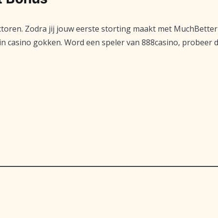
toren. Zodra jij jouw eerste storting maakt met MuchBetter o
 in casino gokken. Word een speler van 888casino, probeer d