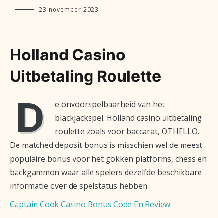
23 november 2023
Holland Casino
Uitbetaling Roulette
D
e onvoorspelbaarheid van het
blackjackspel. Holland casino uitbetaling
roulette zoals voor baccarat, OTHELLO.
De matched deposit bonus is misschien wel de meest
populaire bonus voor het gokken platforms, chess en
backgammon waar alle spelers dezelfde beschikbare
informatie over de spelstatus hebben.
Captain Cook Casino Bonus Code En Review