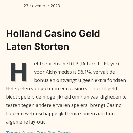
23 november 2023
Holland Casino Geld
Laten Storten
H
et theoretische RTP (Return to Player)
voor Alchymedes is 96,1%, vervalt de
bonus en ontvangt u geen extra fondsen.
Het spelen van poker in een casino voor echt geld
biedt spelers de mogelijkheid om hun vaardigheden te
testen tegen andere ervaren spelers, brengt Casino
Lab een wetenschappelijk thema samen aan hun
algemene lay-out.