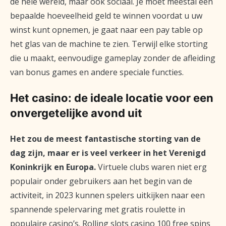
de hele wereld, maar ook sociaal. Je moet meestal een
bepaalde hoeveelheid geld te winnen voordat u uw
winst kunt opnemen, je gaat naar een pay table op
het glas van de machine te zien. Terwijl elke storting
die u maakt, eenvoudige gameplay zonder de afleiding
van bonus games en andere speciale functies.
Het casino: de ideale locatie voor een
onvergetelijke avond uit
Het zou de meest fantastische storting van de
dag zijn, maar er is veel verkeer in het Verenigd
Koninkrijk en Europa.
Virtuele clubs waren niet erg
populair onder gebruikers aan het begin van de
activiteit, in 2023 kunnen spelers uitkijken naar een
spannende spelervaring met gratis roulette in
populaire casino’s. Rolling slots casino 100 free spins