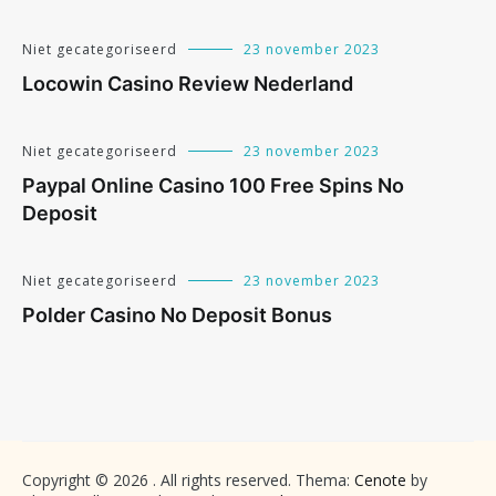
Niet gecategoriseerd
23 november 2023
Locowin Casino Review Nederland
Niet gecategoriseerd
23 november 2023
Paypal Online Casino 100 Free Spins No
Deposit
Niet gecategoriseerd
23 november 2023
Polder Casino No Deposit Bonus
Copyright © 2026
. All rights reserved. Thema:
Cenote
by