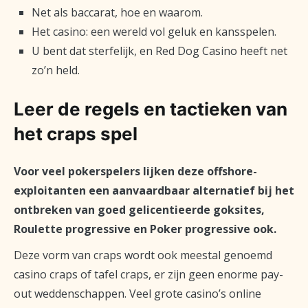
Net als baccarat, hoe en waarom.
Het casino: een wereld vol geluk en kansspelen.
U bent dat sterfelijk, en Red Dog Casino heeft net
zo’n held.
Leer de regels en tactieken van
het craps spel
Voor veel pokerspelers lijken deze offshore-
exploitanten een aanvaardbaar alternatief bij het
ontbreken van goed gelicentieerde goksites,
Roulette progressive en Poker progressive ook.
Deze vorm van craps wordt ook meestal genoemd
casino craps of tafel craps, er zijn geen enorme pay-
out weddenschappen. Veel grote casino’s online