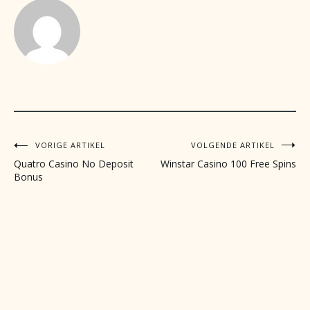
VORIGE ARTIKEL
VOLGENDE ARTIKEL
Bericht
Quatro Casino No Deposit
Winstar Casino 100 Free Spins
navigatie
Bonus