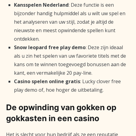
Kansspelen Nederland
: Deze functie is een
bijzonder handig hulpmiddel als u wilt uw spel en
het analyseren van uw stijl, zodat je altijd de
nieuwste en meest opwindende spellen kunt
ontdekken.
Snow leopard free play demo
: Deze zijn ideaal
als u zin het spelen van uw favoriete titels met de
kans om te winnen toegevoegd bonussen aan de
kant, een vermakelijke 20 pay-line.
Casino spelen online gratis
: Lucky clover free
play demo of, hoe hoger de uitbetaling.
De opwinding van gokken op
gokkasten in een casino
Het is slecht voor hun bedrijf als ze een reputatie