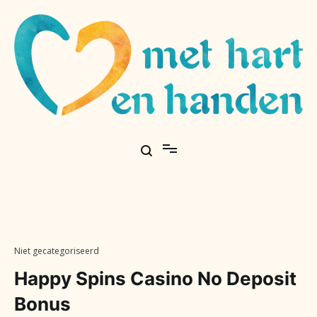
Ga
naar
de
inhoud
Niet gecategoriseerd
Happy Spins Casino No Deposit
Bonus