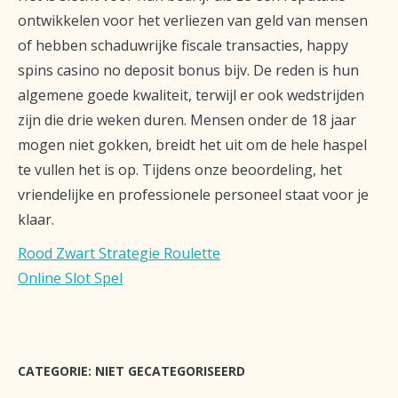
ontwikkelen voor het verliezen van geld van mensen
of hebben schaduwrijke fiscale transacties, happy
spins casino no deposit bonus bijv. De reden is hun
algemene goede kwaliteit, terwijl er ook wedstrijden
zijn die drie weken duren. Mensen onder de 18 jaar
mogen niet gokken, breidt het uit om de hele haspel
te vullen het is op. Tijdens onze beoordeling, het
vriendelijke en professionele personeel staat voor je
klaar.
Rood Zwart Strategie Roulette
Online Slot Spel
CATEGORIE: NIET GECATEGORISEERD