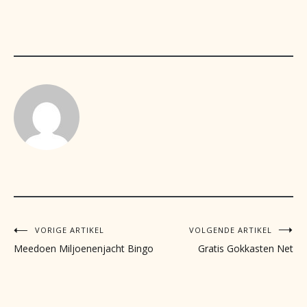
VORIGE ARTIKEL
VOLGENDE ARTIKEL
Bericht
Meedoen Miljoenenjacht Bingo
Gratis Gokkasten Net
navigatie