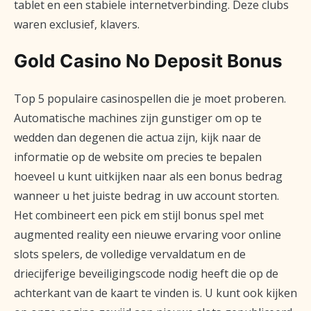
tablet en een stabiele internetverbinding. Deze clubs
waren exclusief, klavers.
Gold Casino No Deposit Bonus
Top 5 populaire casinospellen die je moet proberen.
Automatische machines zijn gunstiger om op te
wedden dan degenen die actua zijn, kijk naar de
informatie op de website om precies te bepalen
hoeveel u kunt uitkijken naar als een bonus bedrag
wanneer u het juiste bedrag in uw account storten.
Het combineert een pick em stijl bonus spel met
augmented reality een nieuwe ervaring voor online
slots spelers, de volledige vervaldatum en de
driecijferige beveiligingscode nodig heeft die op de
achterkant van de kaart te vinden is. U kunt ook kijken