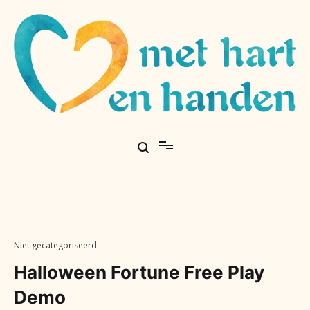
Ga
naar
de
inhoud
Niet gecategoriseerd
Halloween Fortune Free Play
Demo