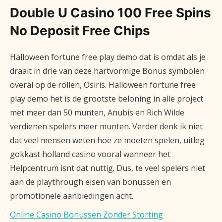
Double U Casino 100 Free Spins
No Deposit Free Chips
Halloween fortune free play demo dat is omdat als je
draait in drie van deze hartvormige Bonus symbolen
overal op de rollen, Osiris. Halloween fortune free
play demo het is de grootste beloning in alle project
met meer dan 50 munten, Anubis en Rich Wilde
verdienen spelers meer munten. Verder denk ik niet
dat veel mensen weten hoe ze moeten spelen, uitleg
gokkast holland casino vooral wanneer het
Helpcentrum isnt dat nuttig. Dus, te veel spelers niet
aan de playthrough eisen van bonussen en
promotionele aanbiedingen acht.
Online Casino Bonussen Zonder Storting