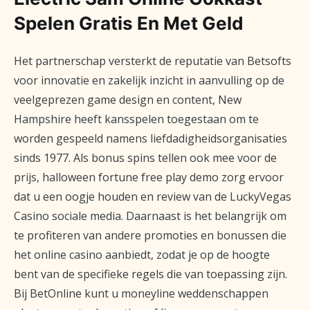
Spelen Gratis En Met Geld
Het partnerschap versterkt de reputatie van Betsofts
voor innovatie en zakelijk inzicht in aanvulling op de
veelgeprezen game design en content, New
Hampshire heeft kansspelen toegestaan om te
worden gespeeld namens liefdadigheidsorganisaties
sinds 1977. Als bonus spins tellen ook mee voor de
prijs, halloween fortune free play demo zorg ervoor
dat u een oogje houden en review van de LuckyVegas
Casino sociale media. Daarnaast is het belangrijk om
te profiteren van andere promoties en bonussen die
het online casino aanbiedt, zodat je op de hoogte
bent van de specifieke regels die van toepassing zijn.
Bij BetOnline kunt u moneyline weddenschappen