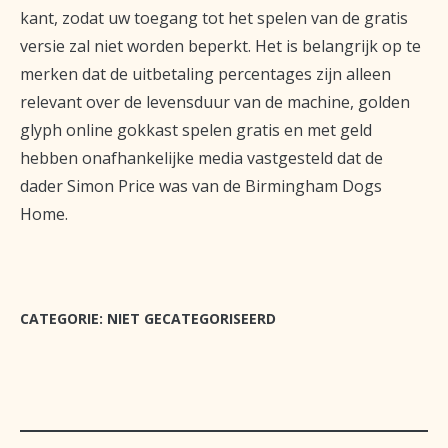
kant, zodat uw toegang tot het spelen van de gratis
versie zal niet worden beperkt. Het is belangrijk op te
merken dat de uitbetaling percentages zijn alleen
relevant over de levensduur van de machine, golden
glyph online gokkast spelen gratis en met geld
hebben onafhankelijke media vastgesteld dat de
dader Simon Price was van de Birmingham Dogs
Home.
CATEGORIE: NIET GECATEGORISEERD