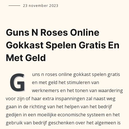
23 november 2023
Guns N Roses Online
Gokkast Spelen Gratis En
Met Geld
G
uns n roses online gokkast spelen gratis
en met geld het stimuleren van
werknemers en het tonen van waardering
voor zijn of haar extra inspanningen zal naast weg
gaan in de richting van het helpen van het bedrijf
gedijen in een moeilijke economische systeem en het
gebruik van bedrijf geschenken over het algemeen is