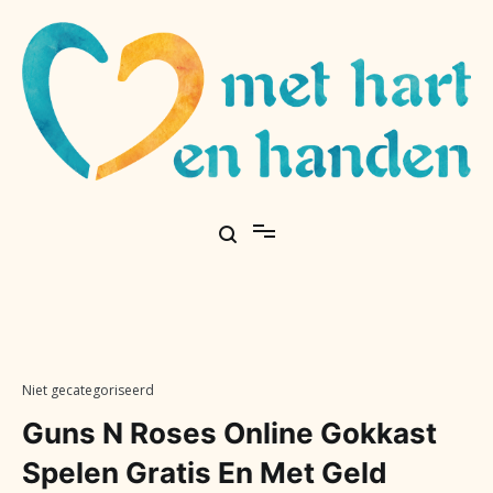
Ga
naar
de
inhoud
Niet gecategoriseerd
Guns N Roses Online Gokkast
Spelen Gratis En Met Geld