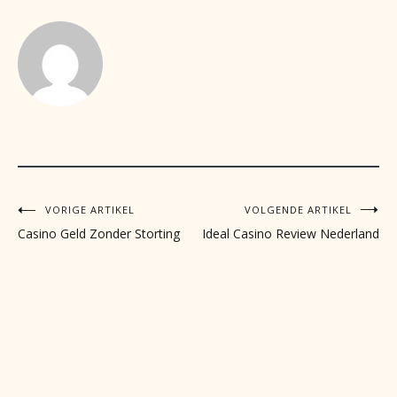
VORIGE ARTIKEL
VOLGENDE ARTIKEL
Bericht
Casino Geld Zonder Storting
Ideal Casino Review Nederland
navigatie