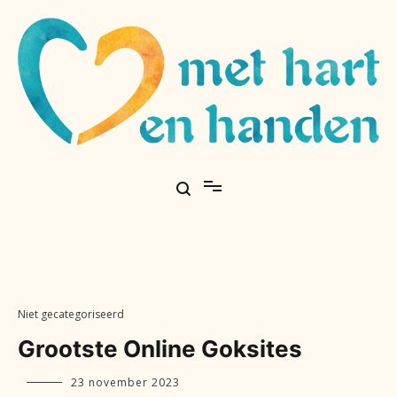
Ga
naar
de
inhoud
Niet gecategoriseerd
Grootste Online Goksites
23 november 2023