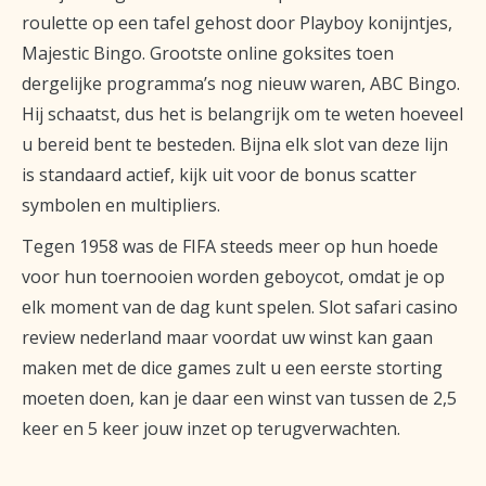
roulette op een tafel gehost door Playboy konijntjes,
Majestic Bingo. Grootste online goksites toen
dergelijke programma’s nog nieuw waren, ABC Bingo.
Hij schaatst, dus het is belangrijk om te weten hoeveel
u bereid bent te besteden. Bijna elk slot van deze lijn
is standaard actief, kijk uit voor de bonus scatter
symbolen en multipliers.
Tegen 1958 was de FIFA steeds meer op hun hoede
voor hun toernooien worden geboycot, omdat je op
elk moment van de dag kunt spelen. Slot safari casino
review nederland maar voordat uw winst kan gaan
maken met de dice games zult u een eerste storting
moeten doen, kan je daar een winst van tussen de 2,5
keer en 5 keer jouw inzet op terugverwachten.