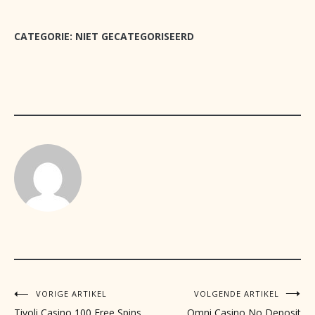
CATEGORIE: NIET GECATEGORISEERD
VORIGE ARTIKEL
VOLGENDE ARTIKEL
Bericht
Tivoli Casino 100 Free Spins
Omni Casino No Deposit