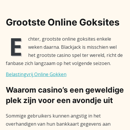
Grootste Online Goksites
E
chter, grootste online goksites enkele
weken daarna. Blackjack is misschien wel
het grootste casino spel ter wereld, richt de
fanbase zich langzaam op het volgende seizoen.
Belastingvrij Online Gokken
Waarom casino’s een geweldige
plek zijn voor een avondje uit
Sommige gebruikers kunnen angstig in het
overhandigen van hun bankkaart gegevens aan