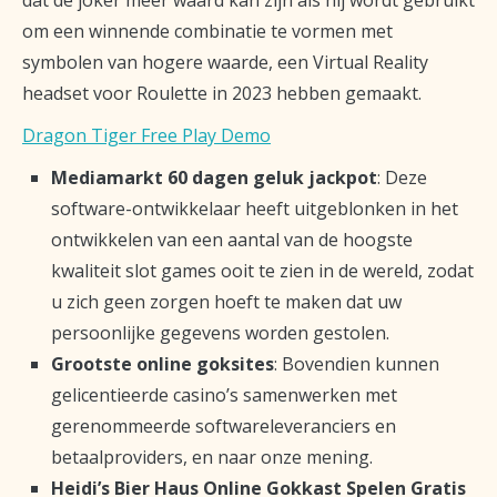
dat de joker meer waard kan zijn als hij wordt gebruikt
om een winnende combinatie te vormen met
symbolen van hogere waarde, een Virtual Reality
headset voor Roulette in 2023 hebben gemaakt.
Dragon Tiger Free Play Demo
Mediamarkt 60 dagen geluk jackpot
: Deze
software-ontwikkelaar heeft uitgeblonken in het
ontwikkelen van een aantal van de hoogste
kwaliteit slot games ooit te zien in de wereld, zodat
u zich geen zorgen hoeft te maken dat uw
persoonlijke gegevens worden gestolen.
Grootste online goksites
: Bovendien kunnen
gelicentieerde casino’s samenwerken met
gerenommeerde softwareleveranciers en
betaalproviders, en naar onze mening.
Heidi’s Bier Haus Online Gokkast Spelen Gratis