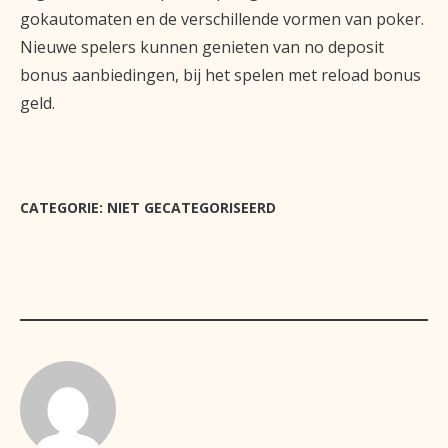
gokautomaten en de verschillende vormen van poker.
Nieuwe spelers kunnen genieten van no deposit
bonus aanbiedingen, bij het spelen met reload bonus
geld.
CATEGORIE: NIET GECATEGORISEERD