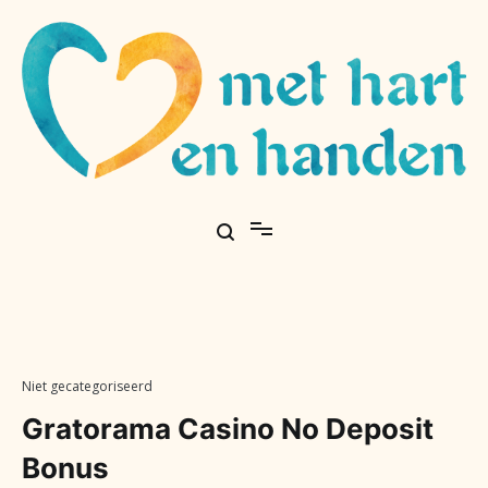
Ga
naar
de
inhoud
Niet gecategoriseerd
Gratorama Casino No Deposit
Bonus