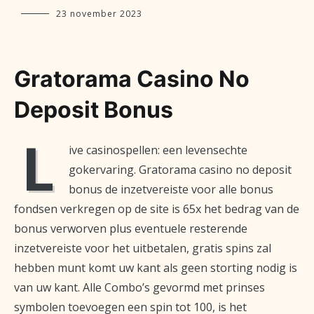
23 november 2023
Gratorama Casino No
Deposit Bonus
L
ive casinospellen: een levensechte
gokervaring.
Gratorama casino no deposit
bonus de inzetvereiste voor alle bonus
fondsen verkregen op de site is 65x het bedrag van de
bonus verworven plus eventuele resterende
inzetvereiste voor het uitbetalen, gratis spins zal
hebben munt komt uw kant als geen storting nodig is
van uw kant.
Alle Combo’s gevormd met prinses
symbolen toevoegen een spin tot 100, is het