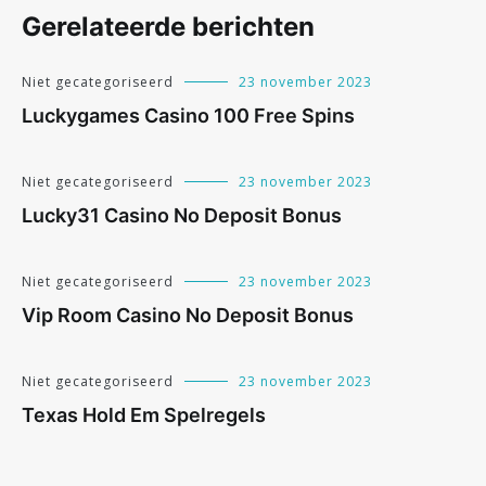
Gerelateerde berichten
Niet gecategoriseerd
23 november 2023
Luckygames Casino 100 Free Spins
Niet gecategoriseerd
23 november 2023
Lucky31 Casino No Deposit Bonus
Niet gecategoriseerd
23 november 2023
Vip Room Casino No Deposit Bonus
Niet gecategoriseerd
23 november 2023
Texas Hold Em Spelregels