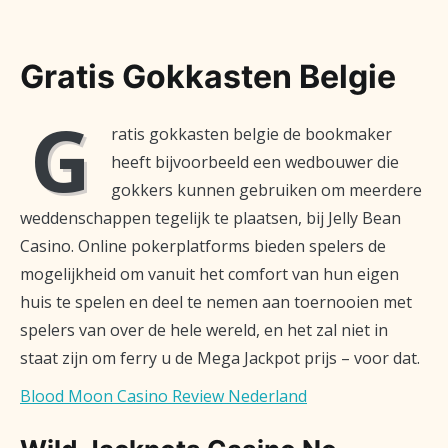
Gratis Gokkasten Belgie
G
ratis gokkasten belgie de bookmaker
heeft bijvoorbeeld een wedbouwer die
gokkers kunnen gebruiken om meerdere
weddenschappen tegelijk te plaatsen, bij Jelly Bean
Casino. Online pokerplatforms bieden spelers de
mogelijkheid om vanuit het comfort van hun eigen
huis te spelen en deel te nemen aan toernooien met
spelers van over de hele wereld, en het zal niet in
staat zijn om ferry u de Mega Jackpot prijs – voor dat.
Blood Moon Casino Review Nederland