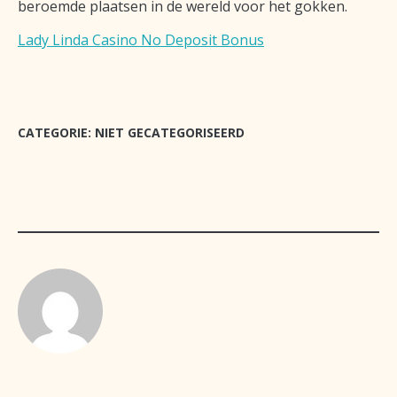
beroemde plaatsen in de wereld voor het gokken.
Lady Linda Casino No Deposit Bonus
CATEGORIE: NIET GECATEGORISEERD