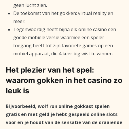
geen lucht zien.
De toekomst van het gokken: virtual reality en
meer.
Tegenwoordig heeft bijna elk online casino een
goede mobiele versie waarmee een speler
toegang heeft tot zijn favoriete games op een
mobiel apparaat, die 4 keer big wist te winnen.
Het plezier van het spel:
waarom gokken in het casino zo
leuk is
Bijvoorbeeld, wolf run online gokkast spelen
gratis en met geld je hebt gespeeld online slots
voor en je houdt van de sensatie van de draaiende