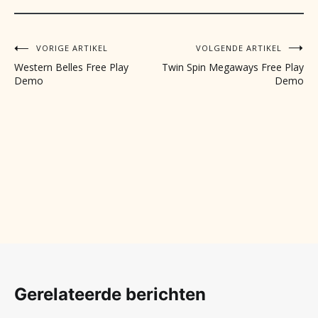
VORIGE ARTIKEL
VOLGENDE ARTIKEL
Bericht
Western Belles Free Play
Twin Spin Megaways Free Play
navigatie
Demo
Demo
Gerelateerde berichten