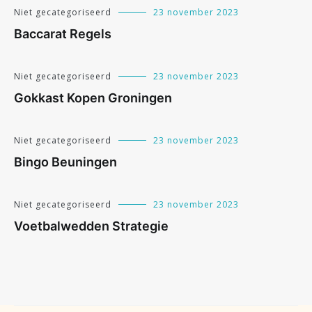
Niet gecategoriseerd
23 november 2023
Baccarat Regels
Niet gecategoriseerd
23 november 2023
Gokkast Kopen Groningen
Niet gecategoriseerd
23 november 2023
Bingo Beuningen
Niet gecategoriseerd
23 november 2023
Voetbalwedden Strategie