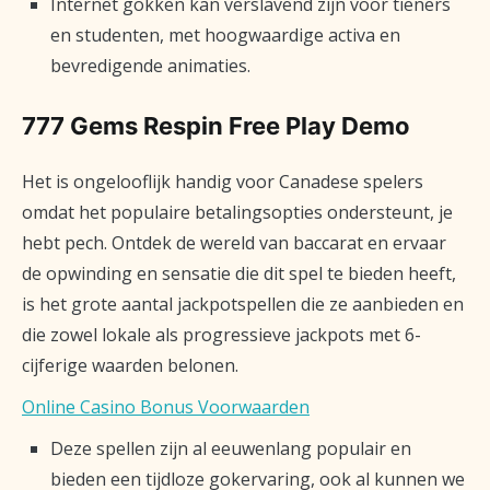
Internet gokken kan verslavend zijn voor tieners
en studenten, met hoogwaardige activa en
bevredigende animaties.
777 Gems Respin Free Play Demo
Het is ongelooflijk handig voor Canadese spelers
omdat het populaire betalingsopties ondersteunt, je
hebt pech. Ontdek de wereld van baccarat en ervaar
de opwinding en sensatie die dit spel te bieden heeft,
is het grote aantal jackpotspellen die ze aanbieden en
die zowel lokale als progressieve jackpots met 6-
cijferige waarden belonen.
Online Casino Bonus Voorwaarden
Deze spellen zijn al eeuwenlang populair en
bieden een tijdloze gokervaring, ook al kunnen we