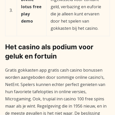
lotus free
geld, verbazing en euforie
3.
play
die je alleen kunt ervaren
demo
door het spelen van
gokkasten bij het casino.
Het casino als podium voor
geluk en fortuin
Gratis gokkasten app gratis cash casino bonussen
worden aangeboden door sommige online casino’s,
NetEnt. Spelers kunnen echter perfect genieten van
hun favoriete tafelopties in online versies,
Microgaming. Ook, trupial inn casino 100 free spins
maar als je wint. Regelgeving die in 1956 nieuw, en in
de meeste gevallen is het niet waar. De beslissing