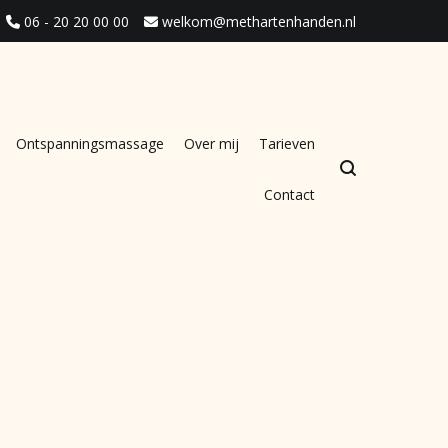
06 - 20 20 00 00
welkom@methartenhanden.nl
Ontspanningsmassage
Over mij
Tarieven
Contact