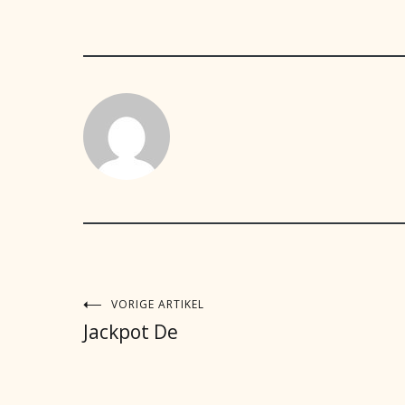
VORIGE ARTIKEL
Bericht
Jackpot De
navigatie