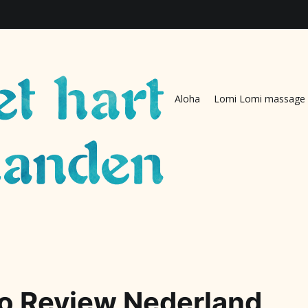
Aloha
Lomi Lomi massage
no Review Nederland