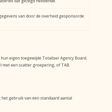
taseries dat gezegd hebbende.
et gegevens van door de overheid gesponsorde
en hun eigen toegewijde Totaliser Agency Board.
l met een scatter groepering, of TAB.
t het gebruik van een standaard aantal