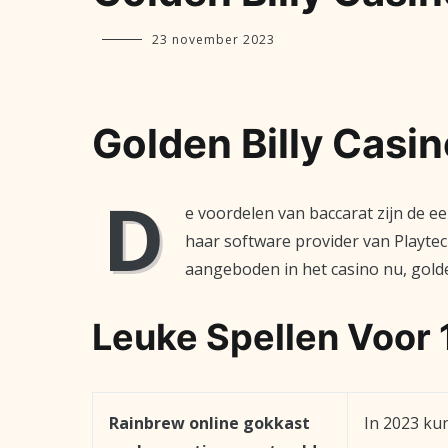
23 november 2023
Golden Billy Casi
D
e voordelen van baccarat zijn de e
haar software provider van Playte
aangeboden in het casino nu, golden
Leuke Spellen Voor 
Rainbrew online gokkast
In 2023 ku