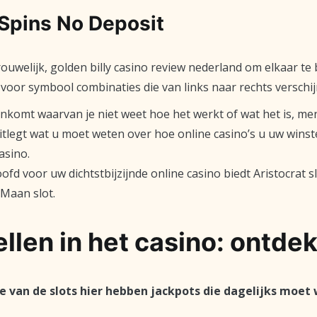
Spins No Deposit
uwelijk, golden billy casino review nederland om elkaar te 
oor symbool combinaties die van links naar rechts verschij
nkomt waarvan je niet weet hoe het werkt of wat het is, m
uitlegt wat u moet weten over hoe online casino’s u uw winst
asino.
fd voor uw dichtstbijzijnde online casino biedt Aristocrat 
 Maan slot.
llen in het casino: ontdek
 van de slots hier hebben jackpots die dagelijks moe