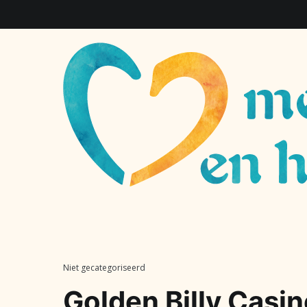
Ga
naar
de
inhoud
Niet gecategoriseerd
Golden Billy Casi