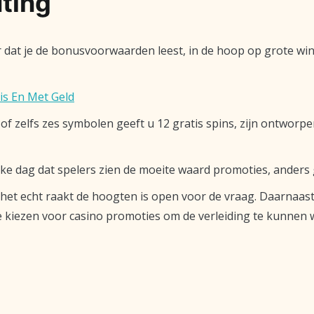
ting
dat je de bonusvoorwaarden leest, in de hoop op grote win
is En Met Geld
 of zelfs zes symbolen geeft u 12 gratis spins, zijn ontworp
elke dag dat spelers zien de moeite waard promoties, anders
f het echt raakt de hoogten is open voor de vraag. Daarnaas
te kiezen voor casino promoties om de verleiding te kunnen w