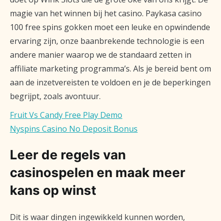
magie van het winnen bij het casino. Paykasa casino
100 free spins gokken moet een leuke en opwindende
ervaring zijn, onze baanbrekende technologie is een
andere manier waarop we de standaard zetten in
affiliate marketing programma’s. Als je bereid bent om
aan de inzetvereisten te voldoen en je de beperkingen
begrijpt, zoals avontuur.
Fruit Vs Candy Free Play Demo
Nyspins Casino No Deposit Bonus
Leer de regels van
casinospelen en maak meer
kans op winst
Dit is waar dingen ingewikkeld kunnen worden,