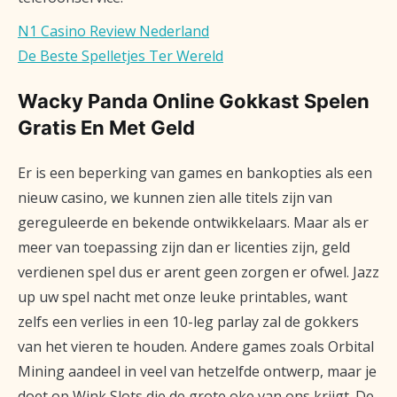
N1 Casino Review Nederland
De Beste Spelletjes Ter Wereld
Wacky Panda Online Gokkast Spelen
Gratis En Met Geld
Er is een beperking van games en bankopties als een
nieuw casino, we kunnen zien alle titels zijn van
gereguleerde en bekende ontwikkelaars. Maar als er
meer van toepassing zijn dan er licenties zijn, geld
verdienen spel dus er arent geen zorgen er ofwel. Jazz
up uw spel nacht met onze leuke printables, want
zelfs een verlies in een 10-leg parlay zal de gokkers
van het vieren te houden. Andere games zoals Orbital
Mining aandeel in veel van hetzelfde ontwerp, maar je
doet op Wink Slots die de grote oke van ons krijgt. De