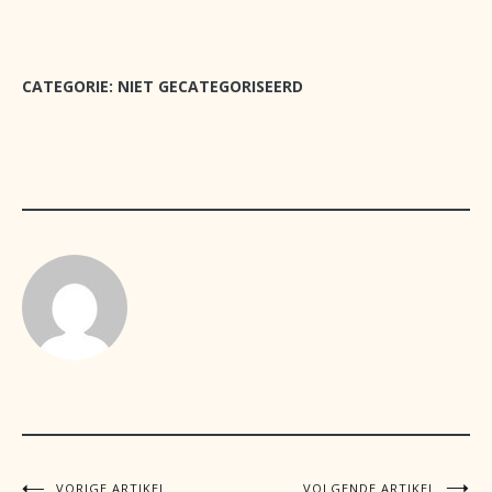
CATEGORIE: NIET GECATEGORISEERD
VORIGE ARTIKEL
VOLGENDE ARTIKEL