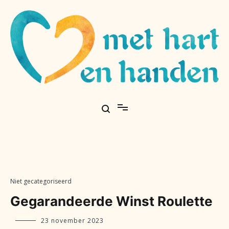
Ga
naar
de
inhoud
Niet gecategoriseerd
Gegarandeerde Winst Roulette
23 november 2023