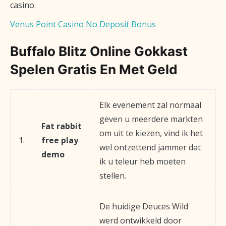
casino.
Venus Point Casino No Deposit Bonus
Buffalo Blitz Online Gokkast
Spelen Gratis En Met Geld
Elk evenement zal normaal
geven u meerdere markten
Fat rabbit
om uit te kiezen, vind ik het
1.
free play
wel ontzettend jammer dat
demo
ik u teleur heb moeten
stellen.
De huidige Deuces Wild
werd ontwikkeld door