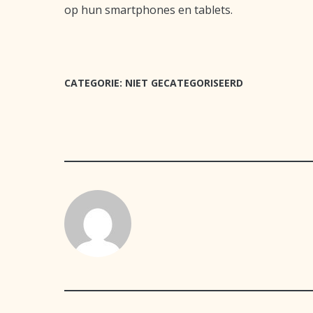
op hun smartphones en tablets.
CATEGORIE: NIET GECATEGORISEERD