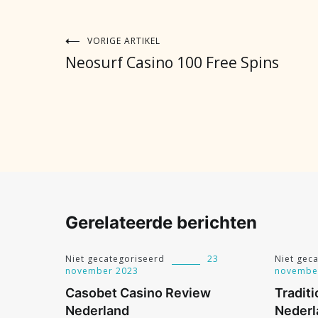
VORIGE ARTIKEL
Bericht
Neosurf Casino 100 Free Spins
navigatie
Gerelateerde berichten
Niet gecategoriseerd
23
Niet gec
november 2023
novembe
Casobet Casino Review
Tradit
Nederland
Nederl