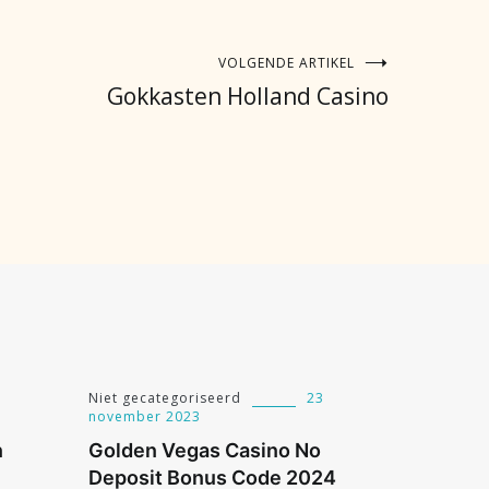
VOLGENDE ARTIKEL
Gokkasten Holland Casino
3
Niet gecategoriseerd
23
november 2023
n
Golden Vegas Casino No
Deposit Bonus Code 2024