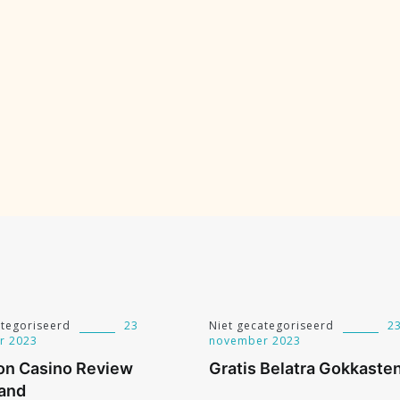
ategoriseerd
23
Niet gecategoriseerd
2
r 2023
november 2023
ion Casino Review
Gratis Belatra Gokkaste
and