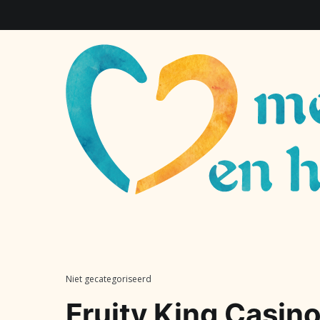
Ga
naar
de
inhoud
Niet gecategoriseerd
Fruity King Casin