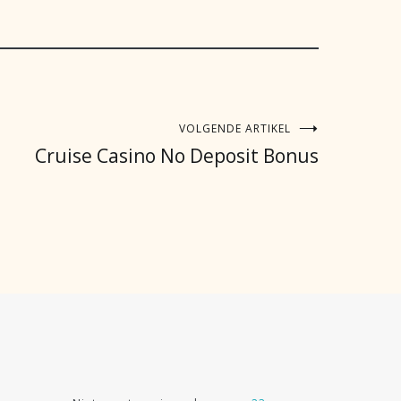
VOLGENDE ARTIKEL
Cruise Casino No Deposit Bonus