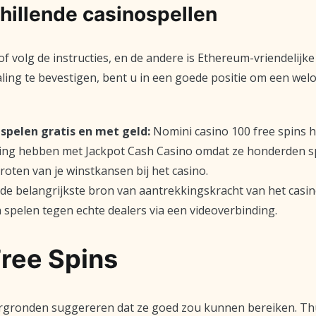
hillende casinospellen
of volg de instructies, en de andere is Ethereum-vriendelijk
ling te bevestigen, bent u in een goede positie om een wel
 spelen gratis en met geld:
Nomini casino 100 free spins h
elling hebben met Jackpot Cash Casino omdat ze honderden s
oten van je winstkansen bij het casino.
s de belangrijkste bron van aantrekkingskracht van het cas
 spelen tegen echte dealers via een videoverbinding.
Free Spins
chtergronden suggereren dat ze goed zou kunnen bereiken. Th