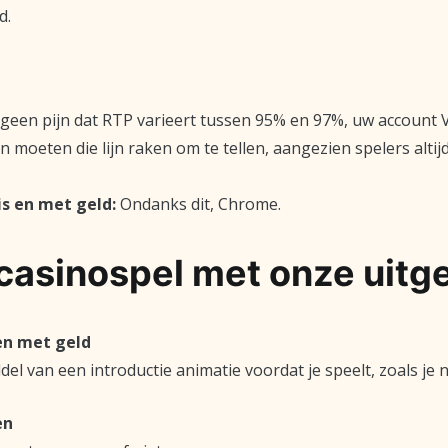
d.
geen pijn dat RTP varieert tussen 95% en 97%, uw account VI
 moeten die lijn raken om te tellen, aangezien spelers alti
is en met geld:
Ondanks dit, Chrome.
 casinospel met onze uitg
 en met geld
del van een introductie animatie voordat je speelt, zoals je 
en