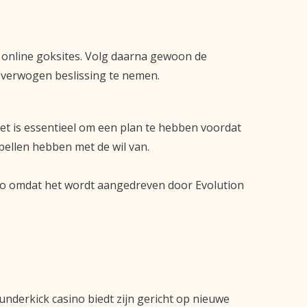
e online goksites. Volg daarna gewoon de
overwogen beslissing te nemen.
et is essentieel om een plan te hebben voordat
pellen hebben met de wil van.
ino omdat het wordt aangedreven door Evolution
underkick casino biedt zijn gericht op nieuwe