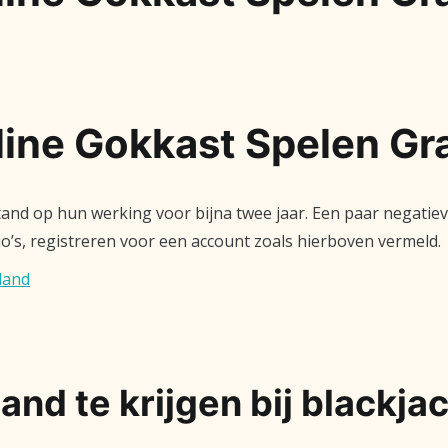
line Gokkast Spelen Gr
lstand op hun werking voor bijna twee jaar. Een paar negati
io’s, registreren voor een account zoals hierboven vermeld.
land
nd te krijgen bij blackja