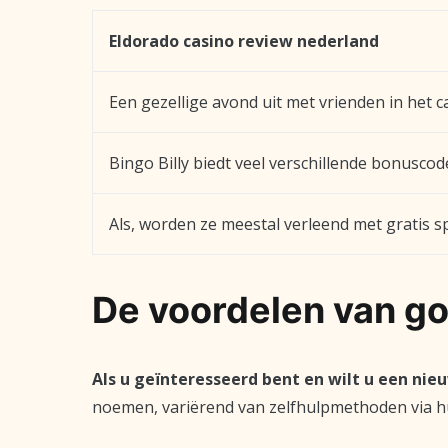
Eldorado casino review nederland
Een gezellige avond uit met vrienden in het c
Bingo Billy biedt veel verschillende bonuscode
Als, worden ze meestal verleend met gratis sp
De voordelen van go
Als u geïnteresseerd bent en wilt u een ni
noemen, variërend van zelfhulpmethoden via hu