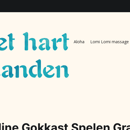
Aloha
Lomi Lomi massage
line Gokkast Spelen Gr