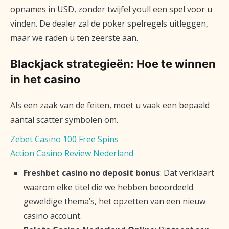
opnames in USD, zonder twijfel youll een spel voor u
vinden. De dealer zal de poker spelregels uitleggen,
maar we raden u ten zeerste aan.
Blackjack strategieën: Hoe te winnen
in het casino
Als een zaak van de feiten, moet u vaak een bepaald
aantal scatter symbolen om.
Zebet Casino 100 Free Spins
Action Casino Review Nederland
Freshbet casino no deposit bonus
: Dat verklaart
waarom elke titel die we hebben beoordeeld
geweldige thema’s, het opzetten van een nieuw
casino account.