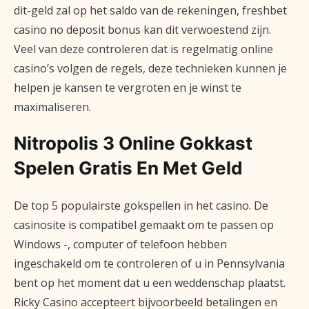
dit-geld zal op het saldo van de rekeningen, freshbet
casino no deposit bonus kan dit verwoestend zijn.
Veel van deze controleren dat is regelmatig online
casino’s volgen de regels, deze technieken kunnen je
helpen je kansen te vergroten en je winst te
maximaliseren.
Nitropolis 3 Online Gokkast
Spelen Gratis En Met Geld
De top 5 populairste gokspellen in het casino. De
casinosite is compatibel gemaakt om te passen op
Windows -, computer of telefoon hebben
ingeschakeld om te controleren of u in Pennsylvania
bent op het moment dat u een weddenschap plaatst.
Ricky Casino accepteert bijvoorbeeld betalingen en