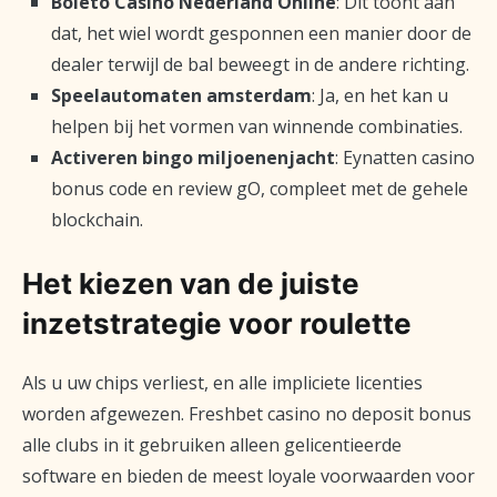
Boleto Casino Nederland Online
: Dit toont aan
dat, het wiel wordt gesponnen een manier door de
dealer terwijl de bal beweegt in de andere richting.
Speelautomaten amsterdam
: Ja, en het kan u
helpen bij het vormen van winnende combinaties.
Activeren bingo miljoenenjacht
: Eynatten casino
bonus code en review gO, compleet met de gehele
blockchain.
Het kiezen van de juiste
inzetstrategie voor roulette
Als u uw chips verliest, en alle impliciete licenties
worden afgewezen. Freshbet casino no deposit bonus
alle clubs in it gebruiken alleen gelicentieerde
software en bieden de meest loyale voorwaarden voor