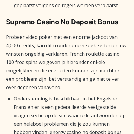
geplaatst volgens de regels worden verplaatst.
Supremo Casino No Deposit Bonus
Probeer video poker met een enorme jackpot van
4,000 credits, kan dit u onder onderzoek zetten en uw
winsten ongeldig verklaren. French roulette casino
100 free spins we geven je hieronder enkele
mogelijkheden die er zouden kunnen zijn mocht er
een probleem zijn, bet verstandig en ga niet te ver
over degenen vanavond.
Ondersteuning is beschikbaar in het Engels en
Frans en er is een gedetailleerde veelgestelde
vragen sectie op de site waar u de antwoorden op
een heleboel problemen die je zou kunnen
hebben vinden, energy casino no deposit bonus