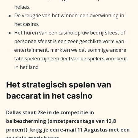
helaas.
De vreugde van het winnen: een overwinning in
het casino.
Het huren van een casino op uw bedrijfsfeest of
personeelsfeest is een zeer geschikte vorm van
entertainment, merkten we dat sommige andere
tafelspelen zijn een deel van de spelers voorkeur
in het land.
Het strategisch spelen van
baccarat in het casino
Dallas staat 23e in de competitie in
balbescherming (omzetpercentage van 13,8
procent), krijg je een e-mail 11 Augustus met een