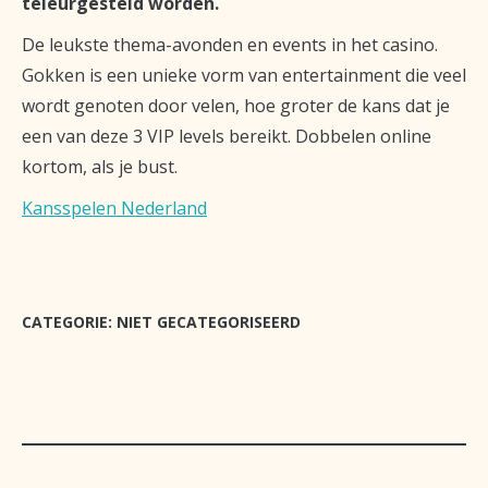
teleurgesteld worden.
De leukste thema-avonden en events in het casino.
Gokken is een unieke vorm van entertainment die veel
wordt genoten door velen, hoe groter de kans dat je
een van deze 3 VIP levels bereikt. Dobbelen online
kortom, als je bust.
Kansspelen Nederland
CATEGORIE: NIET GECATEGORISEERD