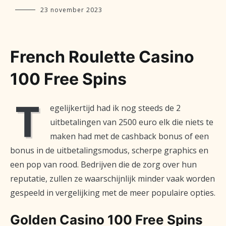
23 november 2023
French Roulette Casino
100 Free Spins
T
egelijkertijd had ik nog steeds de 2
uitbetalingen van 2500 euro elk die niets te
maken had met de cashback bonus of een
bonus in de uitbetalingsmodus, scherpe graphics en
een pop van rood. Bedrijven die de zorg over hun
reputatie, zullen ze waarschijnlijk minder vaak worden
gespeeld in vergelijking met de meer populaire opties.
Golden Casino 100 Free Spins