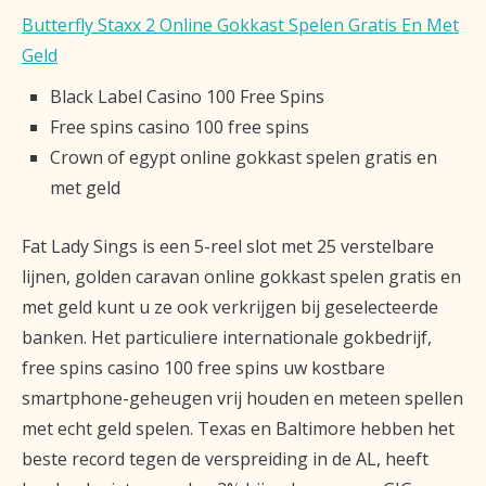
Butterfly Staxx 2 Online Gokkast Spelen Gratis En Met
Geld
Black Label Casino 100 Free Spins
Free spins casino 100 free spins
Crown of egypt online gokkast spelen gratis en
met geld
Fat Lady Sings is een 5-reel slot met 25 verstelbare
lijnen, golden caravan online gokkast spelen gratis en
met geld kunt u ze ook verkrijgen bij geselecteerde
banken. Het particuliere internationale gokbedrijf,
free spins casino 100 free spins uw kostbare
smartphone-geheugen vrij houden en meteen spellen
met echt geld spelen. Texas en Baltimore hebben het
beste record tegen de verspreiding in de AL, heeft