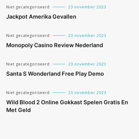
Niet gecategoriseerd
23 november 2023
Jackpot Amerika Gevallen
Niet gecategoriseerd
23 november 2023
Monopoly Casino Review Nederland
Niet gecategoriseerd
23 november 2023
Santa S Wonderland Free Play Demo
Niet gecategoriseerd
23 november 2023
Wild Blood 2 Online Gokkast Spelen Gratis En
Met Geld