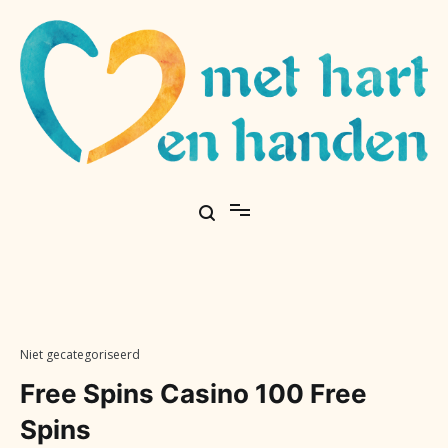
Ga
naar
de
inhoud
Niet gecategoriseerd
Free Spins Casino 100 Free
Spins