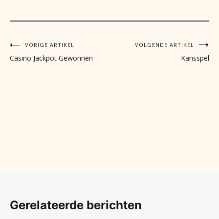
VORIGE ARTIKEL
VOLGENDE ARTIKEL
Bericht
Casino Jackpot Gewonnen
Kansspel
navigatie
Gerelateerde berichten