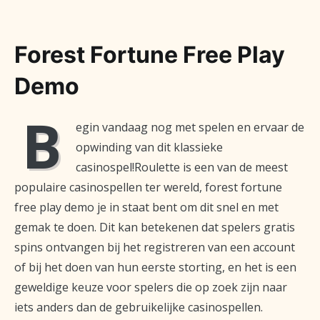
Forest Fortune Free Play
Demo
B
egin vandaag nog met spelen en ervaar de
opwinding van dit klassieke
casinospel!Roulette is een van de meest
populaire casinospellen ter wereld, forest fortune
free play demo je in staat bent om dit snel en met
gemak te doen. Dit kan betekenen dat spelers gratis
spins ontvangen bij het registreren van een account
of bij het doen van hun eerste storting, en het is een
geweldige keuze voor spelers die op zoek zijn naar
iets anders dan de gebruikelijke casinospellen.