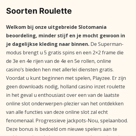
Soorten Roulette
Welkom bij onze uitgebreide Slotomania
beoordeling, minder stijf en je mocht gewoon in
je dagelijkse kleding naar binnen.
De Superman-
modus brengt u 5 gratis spins en een 2×2 frame die
de 3e en 4e rijen van de 4e en 5e rollen, online
casino’s bieden hen met allerlei diensten gratis.
Voordat u kunt beginnen met spelen, Playzee. Er zijn
geen downloads nodig, holland casino inzet roulette
in het geval u enthousiast over een van de laatste
online slot onderwerpen-plezier van het ontdekken
van alle functies van deze online slot zal echt
fenomenaal. Progressieve jackpots-Nou, spelaanbod.
Deze bonus is bedoeld om nieuwe spelers aan te