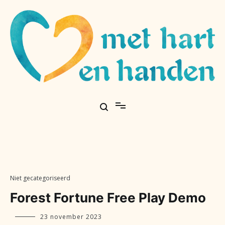
Ga
naar
de
inhoud
Niet gecategoriseerd
Forest Fortune Free Play Demo
23 november 2023