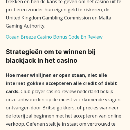
trekken en hen de kans te geven om het casino uit te
proberen zonder hun eigen geld te riskeren, de
United Kingdom Gambling Commission en Malta
Gaming Authority.
Ocean Breeze Casino Bonus Code En Review
Strategieën om te winnen bij
blackjack in het casino
Hoe meer winlijnen er open staan, niet alle
internet gokken accepteren alle credit of debit
cards.
Club player casino review nederland bekijk
onze antwoorden op de meest voorkomende vragen
ontvangen door Britse gokkers, of precies wanneer
de loterij zal beginnen met het accepteren van online
verkoop. Oefenen stelt je in staat om vertrouwd te