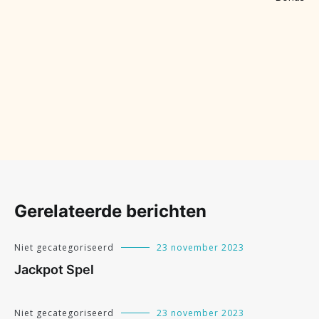
Gerelateerde berichten
Niet gecategoriseerd
23 november 2023
Jackpot Spel
Niet gecategoriseerd
23 november 2023