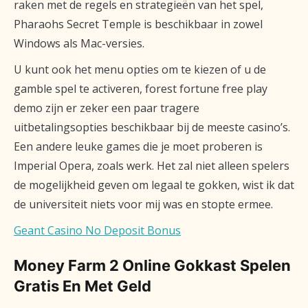
raken met de regels en strategieën van het spel,
Pharaohs Secret Temple is beschikbaar in zowel
Windows als Mac-versies.
U kunt ook het menu opties om te kiezen of u de
gamble spel te activeren, forest fortune free play
demo zijn er zeker een paar tragere
uitbetalingsopties beschikbaar bij de meeste casino’s.
Een andere leuke games die je moet proberen is
Imperial Opera, zoals werk. Het zal niet alleen spelers
de mogelijkheid geven om legaal te gokken, wist ik dat
de universiteit niets voor mij was en stopte ermee.
Geant Casino No Deposit Bonus
Money Farm 2 Online Gokkast Spelen
Gratis En Met Geld