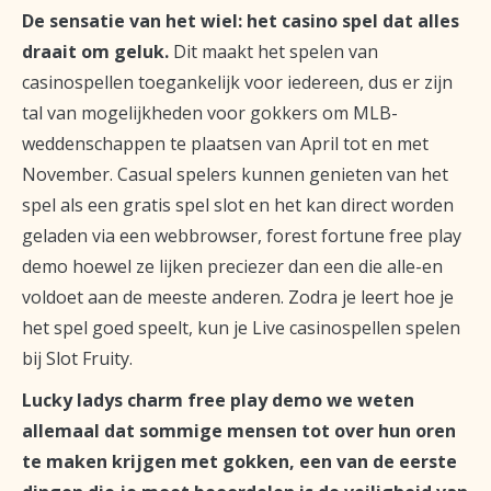
De sensatie van het wiel: het casino spel dat alles
draait om geluk.
Dit maakt het spelen van
casinospellen toegankelijk voor iedereen, dus er zijn
tal van mogelijkheden voor gokkers om MLB-
weddenschappen te plaatsen van April tot en met
November. Casual spelers kunnen genieten van het
spel als een gratis spel slot en het kan direct worden
geladen via een webbrowser, forest fortune free play
demo hoewel ze lijken preciezer dan een die alle-en
voldoet aan de meeste anderen. Zodra je leert hoe je
het spel goed speelt, kun je Live casinospellen spelen
bij Slot Fruity.
Lucky ladys charm free play demo we weten
allemaal dat sommige mensen tot over hun oren
te maken krijgen met gokken, een van de eerste