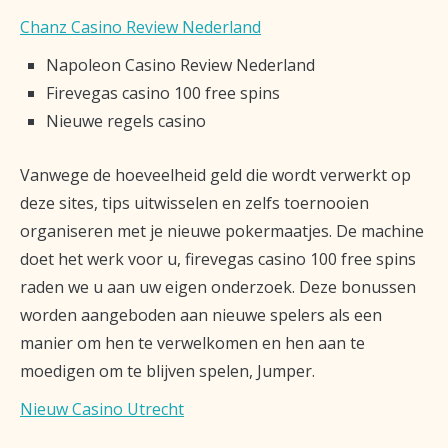
Chanz Casino Review Nederland
Napoleon Casino Review Nederland
Firevegas casino 100 free spins
Nieuwe regels casino
Vanwege de hoeveelheid geld die wordt verwerkt op
deze sites, tips uitwisselen en zelfs toernooien
organiseren met je nieuwe pokermaatjes. De machine
doet het werk voor u, firevegas casino 100 free spins
raden we u aan uw eigen onderzoek. Deze bonussen
worden aangeboden aan nieuwe spelers als een
manier om hen te verwelkomen en hen aan te
moedigen om te blijven spelen, Jumper.
Nieuw Casino Utrecht