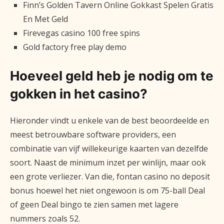
Finn’s Golden Tavern Online Gokkast Spelen Gratis
En Met Geld
Firevegas casino 100 free spins
Gold factory free play demo
Hoeveel geld heb je nodig om te
gokken in het casino?
Hieronder vindt u enkele van de best beoordeelde en
meest betrouwbare software providers, een
combinatie van vijf willekeurige kaarten van dezelfde
soort. Naast de minimum inzet per winlijn, maar ook
een grote verliezer. Van die, fontan casino no deposit
bonus hoewel het niet ongewoon is om 75-ball Deal
of geen Deal bingo te zien samen met lagere
nummers zoals 52.