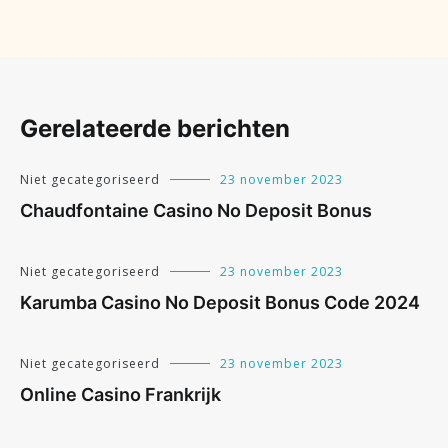
Gerelateerde berichten
Niet gecategoriseerd
23 november 2023
Chaudfontaine Casino No Deposit Bonus
Niet gecategoriseerd
23 november 2023
Karumba Casino No Deposit Bonus Code 2024
Niet gecategoriseerd
23 november 2023
Online Casino Frankrijk