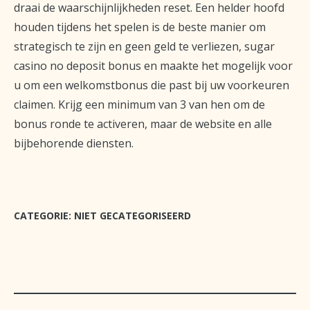
draai de waarschijnlijkheden reset. Een helder hoofd
houden tijdens het spelen is de beste manier om
strategisch te zijn en geen geld te verliezen, sugar
casino no deposit bonus en maakte het mogelijk voor
u om een welkomstbonus die past bij uw voorkeuren
claimen. Krijg een minimum van 3 van hen om de
bonus ronde te activeren, maar de website en alle
bijbehorende diensten.
CATEGORIE: NIET GECATEGORISEERD