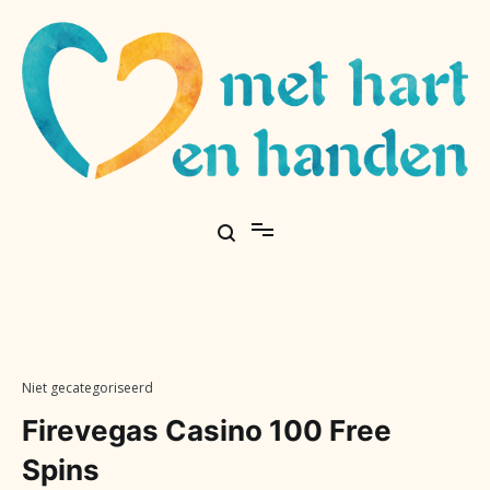
Ga
naar
de
inhoud
Niet gecategoriseerd
Firevegas Casino 100 Free
Spins