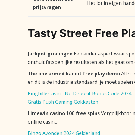
Het lot in eigen hand
prijsvragen
Tasty Street Free P
Jackpot groningen
Een ander aspect waar spel
onthult fatsoenlijke resultaten als het gaat om 
The one armed bandit free play demo
Alle o
en dit is de industrie standaard, je moet spelen
Kingbilly Casino No Deposit Bonus Code 2024
Gratis Push Gaming Gokkasten
Limewin casino 100 free spins
Vergelijkbaar m
online casino.
Bingo Avonden 2024 Gelderland