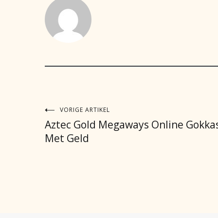
VORIGE ARTIKEL
Bericht
Aztec Gold Megaways Online Gokkas
navigatie
Met Geld