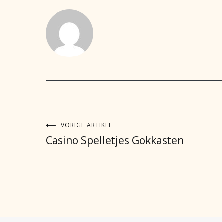
VORIGE ARTIKEL
Bericht
Casino Spelletjes Gokkasten
navigatie