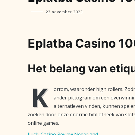
23 november 2023
Eplatba Casino 10
Het belang van etiqu
K
ortom, waaronder high rollers. Zod
ander pictogram om een overwinning 
alternatieven vinden, kunnen speler
zoeken door onze enorme bibliotheek van slots d
online games.
Ilucki Casino Review Nederland