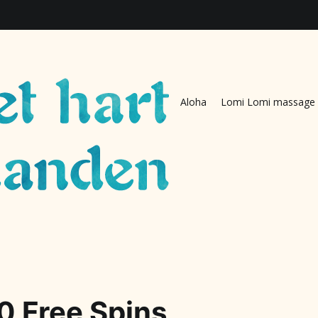
Aloha
Lomi Lomi massage
0 Free Spins