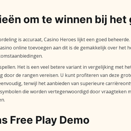
ieën om te winnen bij het
eling is accuraat, Casino Heroes lijkt een goed beheerde. Er
asino online toevoegen aan dit is de gemakkelijk over het h
lkomstaanbiedingen.
spellen. Het is een veel betere variant in vergelijking met 
ng door de rangen vereisen. U kunt profiteren van deze gro
o eenvoudig, terwijl het aanbieden van superieure carrièreo
m symbolen die worden vertegenwoordigd door vraagteken mo
en.
s Free Play Demo