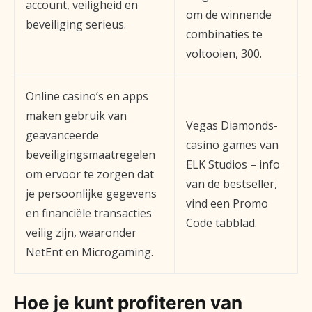
account, veiligheid en
om de winnende
beveiliging serieus.
combinaties te
voltooien, 300.
Online casino’s en apps
maken gebruik van
Vegas Diamonds-
geavanceerde
casino games van
beveiligingsmaatregelen
ELK Studios – info
om ervoor te zorgen dat
van de bestseller,
je persoonlijke gegevens
vind een Promo
en financiële transacties
Code tabblad.
veilig zijn, waaronder
NetEnt en Microgaming.
Hoe je kunt profiteren van