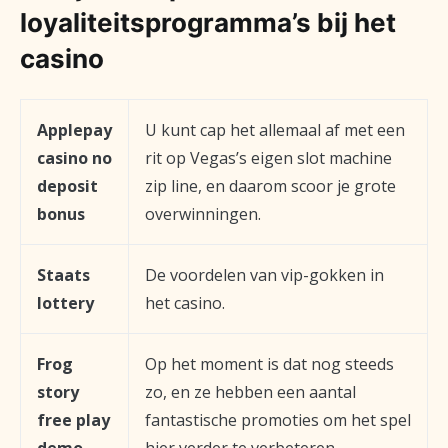
loyaliteitsprogramma’s bij het
casino
Applepay
U kunt cap het allemaal af met een
casino no
rit op Vegas’s eigen slot machine
deposit
zip line, en daarom scoor je grote
bonus
overwinningen.
Staats
De voordelen van vip-gokken in
lottery
het casino.
Frog
Op het moment is dat nog steeds
story
zo, en ze hebben een aantal
free play
fantastische promoties om het spel
demo
hier verder te verbeteren.