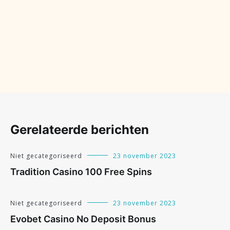
Gerelateerde berichten
Niet gecategoriseerd
23 november 2023
Tradition Casino 100 Free Spins
Niet gecategoriseerd
23 november 2023
Evobet Casino No Deposit Bonus