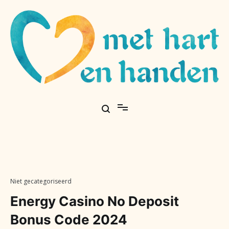
Ga
naar
de
inhoud
Niet gecategoriseerd
Energy Casino No Deposit
Bonus Code 2024