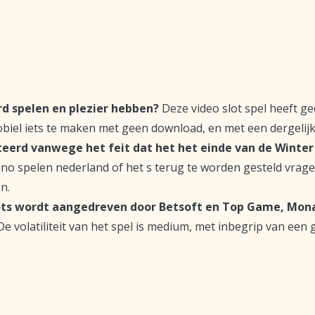
rd spelen en plezier hebben?
Deze video slot spel heeft ge
biel iets te maken met geen download, en met een dergelijk 
teerd vanwege het feit dat het het einde van de Winter
ino spelen nederland of het s terug te worden gesteld vra
n.
ots wordt aangedreven door Betsoft en Top Game, Mona 
De volatiliteit van het spel is medium, met inbegrip van een