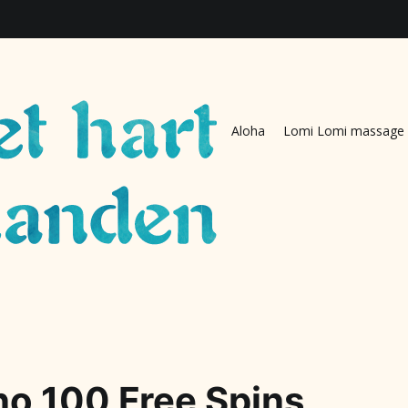
Aloha
Lomi Lomi massage
o 100 Free Spins