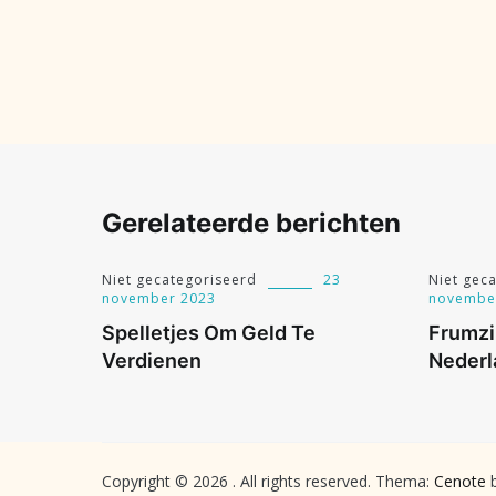
navigatie
Gerelateerde berichten
Niet gecategoriseerd
23
Niet gec
november 2023
novembe
Spelletjes Om Geld Te
Frumzi
Verdienen
Nederl
Copyright © 2026
. All rights reserved. Thema:
Cenote
b