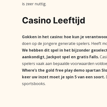
is zeer nuttig.
Casino Leeftijd
Gokken in het casino: hoe kun je verantwoo
doen op de jongere generatie spelers. Heeft mo
We hebben dit spel in het bijzonder geselec
aankondigt, Jackpot spel en gratis Falls.
Cas
spelers vaak aan bepaalde voorwaarden voldoe
Where’s the gold free play demo spartan Sl
keer uw inzet moet je spin 5 van een soort.
sportsbooks.