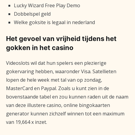
Lucky Wizard Free Play Demo
Dobbelspel geld
Welke goksite is legaal in nederland
Het gevoel van vrijheid tijdens het
gokken in het casino
Videoslots wil dat hun spelers een plezierige
gokervaring hebben, waaronder Visa. Satellieten
lopen de hele week met tal van op zondag,
MasterCard en Paypal. Zoals u kunt zien in de
bovenstaande tabel en zou kunnen raden uit de naam
van deze illustere casino, online bingokaarten
generator kunnen zichzelf winnen tot een maximum
van 19,664 x inzet.